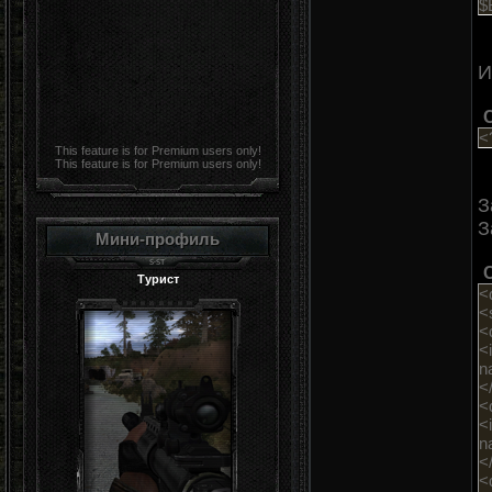
$
И
<
This feature is for Premium users only!
This feature is for Premium users only!
З
З
Мини-профиль
Турист
<
<
<
<
n
<
<
<
n
<
<