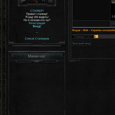
<
<
<
СТАЛКЕР!
Привет сталкер!
<
Н
Я рад тбя видеть!
<
Но я незнаю кто ты?
<
Регистрация
Вход!
<
Форум
»
Web
»
Скрипты ucoz(stalke
c
---
i
1
Страница
1
из
1
Список Сталкеров
f
<
<
<
Мини-чат