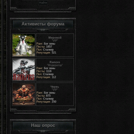
Активисты форума
Мировой
"VIP"
Ранг:
Бог зоны
Посты:
1857
Пол:
Сталкер
Репутация:
521
Ramzes
"Модератор"
Ранг:
Бог зоны
Посты:
1116
Пол:
Сталкер
Репутация:
112
Червь
"VIP"
Ранг:
Бог зоны
Посты:
875
Пол:
Сталкер
Репутация:
250
Наш опрос