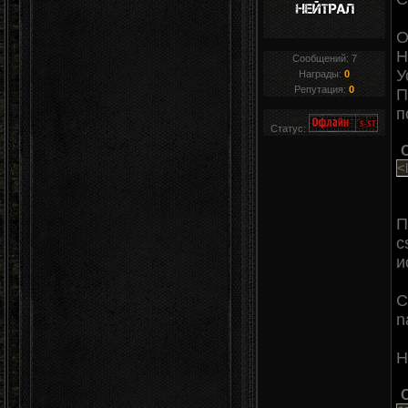
О
H
Сообщений:
7
У
Награды:
0
Репутация:
0
П
п
Статус:
<
П
c
и
С
n
Н