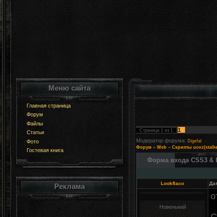
Меню сайта
Главная страница
Форум
Файлы
1
Страница
1
из
1
Статьи
Модератор форума:
Фото
Digefal
Форум
»
Web
»
Скрипты ucoz(stalke
Гостевая книга
Форма входа CSS3 &
Lookflaco
Дат
Реклама
о
Новенький
С