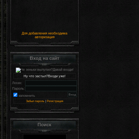
Для добавления необходима
авторизация
Вход на сайт
Ну что застыл?Входи уже!
Логин:
Пароль:
запомнить
Забыл пароль
|
Регистрация
Поиск