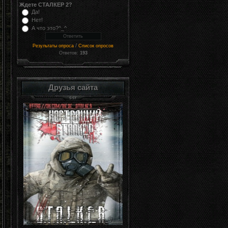
Ждете СТАЛКЕР 2?
Да!
Нет!
А что это?^_^
/
Результаты опроса
Список опросов
Ответов:
193
Друзья сайта