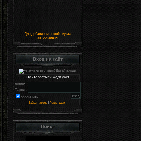
Для добавления необходима
авторизация
Вход на сайт
Ну что застыл?Входи уже!
Логин:
Пароль:
запомнить
Забыл пароль
|
Регистрация
Поиск