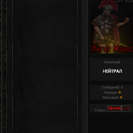
Новенький
Сообщений:
4
Награды:
0
Репутация:
0
Статус: