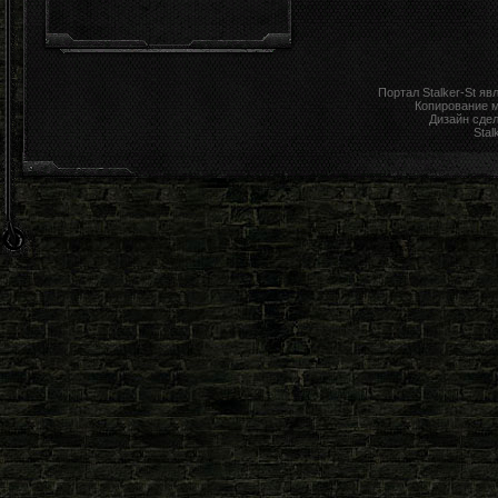
Портал Stalker-St я
Копирование 
Дизайн сде
Stal