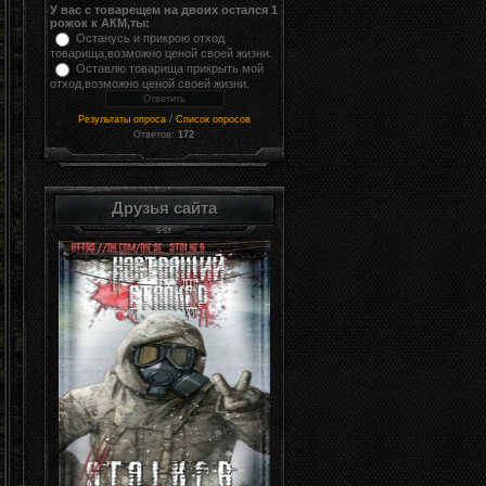
У вас с товарещем на двоих остался 1
рожок к АКМ,ты:
Останусь и прикрою отход
товарища,возможно ценой своей жизни.
Оставлю товарища прикрыть мой
отход,возможно ценой своей жизни.
/
Результаты опроса
Список опросов
Ответов:
172
Друзья сайта