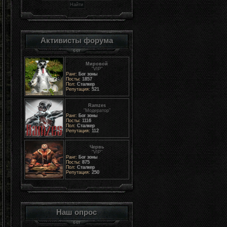
Активисты форума
Мировой
"VIP"
Ранг:
Бог зоны
Посты:
1857
Пол:
Сталкер
Репутация:
521
Ramzes
"Модератор"
Ранг:
Бог зоны
Посты:
1116
Пол:
Сталкер
Репутация:
112
Червь
"VIP"
Ранг:
Бог зоны
Посты:
875
Пол:
Сталкер
Репутация:
250
Наш опрос