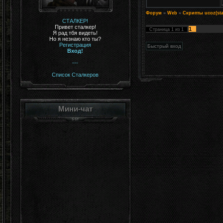
Форум
»
Web
»
Скрипты ucoz(sta
СТАЛКЕР!
Привет сталкер!
1
Страница
1
из
1
Я рад тбя видеть!
Но я незнаю кто ты?
Регистрация
Вход!
---
Список Сталкеров
Мини-чат