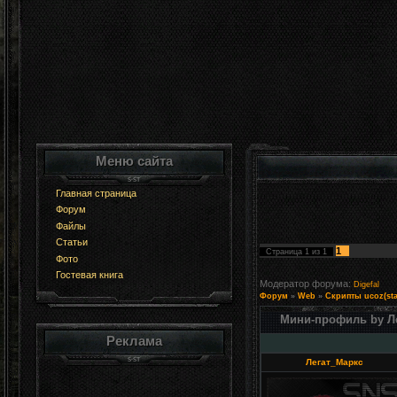
Меню сайта
Главная страница
Форум
Файлы
Статьи
1
Страница
1
из
1
Фото
Гостевая книга
Модератор форума:
Digefal
Форум
»
Web
»
Скрипты ucoz(sta
Мини-профиль by Л
Реклама
Легат_Маркс