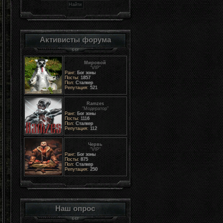
Активисты форума
Мировой
"VIP"
Ранг:
Бог зоны
Посты:
1857
Пол:
Сталкер
Репутация:
521
Ramzes
"Модератор"
Ранг:
Бог зоны
Посты:
1116
Пол:
Сталкер
Репутация:
112
Червь
"VIP"
Ранг:
Бог зоны
Посты:
875
Пол:
Сталкер
Репутация:
250
Наш опрос