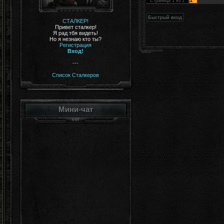
1
Страница
1
из
1
СТАЛКЕР!
Привет сталкер!
Я рад тбя видеть!
Но я незнаю кто ты?
Регистрация
Вход!
---
Список Сталкеров
Мини-чат