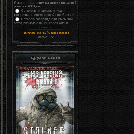
У вас с товарещем на двоих остался 1
рожок к АКМ,ты:
Останусь и прикрою отход
товарища,возможно ценой своей жизни.
Оставлю товарища прикрыть мой
отход,возможно ценой своей жизни.
/
Результаты опроса
Список опросов
Ответов:
172
Друзья сайта