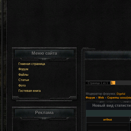
Меню сайта
Главная страница
Форум
Файлы
Статьи
1
Страница
1
из
1
Фото
Гостевая книга
Модератор форума:
Digefal
Форум
»
Web
»
Скрипты ucoz(sta
Новый вид статисти
Реклама
aribuz