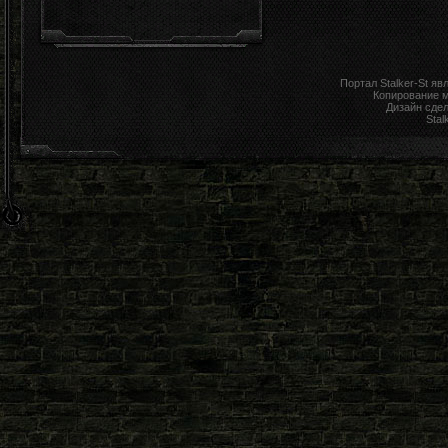
Портал Stalker-St я
Копирование 
Дизайн сде
Stal