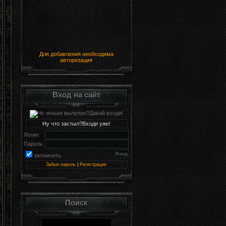
Для добавления необходима
авторизация
Вход на сайт
Ну что застыл?Входи уже!
Логин:
Пароль:
запомнить
Забыл пароль
|
Регистрация
Поиск