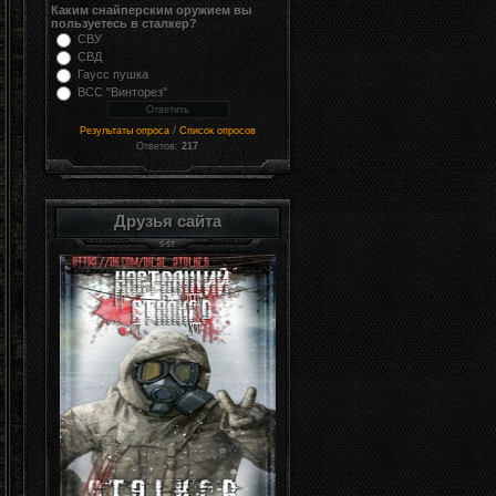
Каким снайперским оружием вы
пользуетесь в сталкер?
СВУ
СВД
Гаусс пушка
ВСС "Винторез"
/
Результаты опроса
Список опросов
Ответов:
217
Друзья сайта