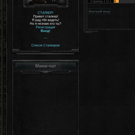
1
Страница
1
из
1
СТАЛКЕР!
Привет сталкер!
Я рад тбя видеть!
Но я незнаю кто ты?
Регистрация
Вход!
---
Список Сталкеров
Мини-чат