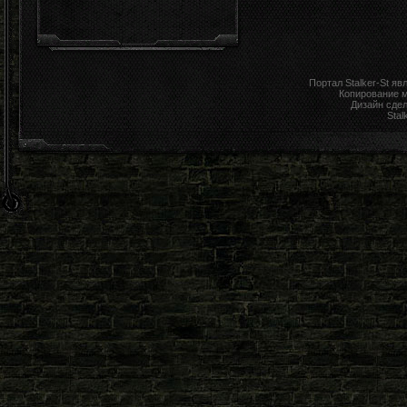
Портал Stalker-St я
Копирование 
Дизайн сде
Stal