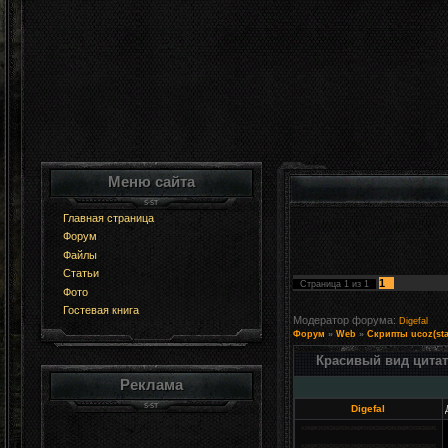
Меню сайта
Главная страница
Форум
Файлы
Статьи
1
Страница
1
из
1
Фото
Гостевая книга
Модератор форума:
Digefal
Форум
»
Web
»
Скрипты ucoz(sta
Красивый вид цитат
Реклама
Digefal