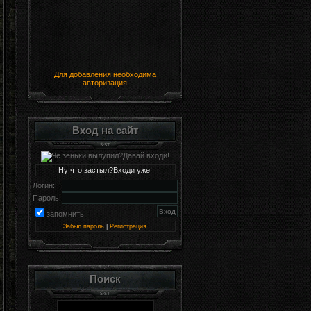
Для добавления необходима
авторизация
Вход на сайт
Ну что застыл?Входи уже!
Логин:
Пароль:
запомнить
Забыл пароль
|
Регистрация
Поиск