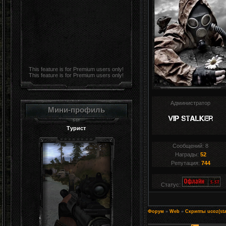
This feature is for Premium users only!
This feature is for Premium users only!
Администратор
Мини-профиль
Турист
Сообщений:
8
Награды:
52
Репутация:
744
Статус:
Форум
»
Web
»
Скрипты ucoz(sta