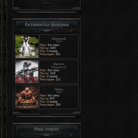
Активисты форума
Мировой
"VIP"
Ранг:
Бог зоны
Посты:
1857
Пол:
Сталкер
Репутация:
521
Ramzes
"Модератор"
Ранг:
Бог зоны
Посты:
1116
Пол:
Сталкер
Репутация:
112
Червь
"VIP"
Ранг:
Бог зоны
Посты:
875
Пол:
Сталкер
Репутация:
250
Наш опрос