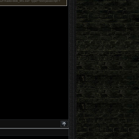
FRadio-blok_MS.swf" type="text/javascript">