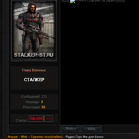
[b10]
Спасибо за скрипт[/b10]
Глава Военных
Сообщений:
171
Награды:
3
Репутация:
55
Статус:
Форум
»
Web
»
Скрипты ucoz(stalker)
»
Радио Гаус Фм для блока