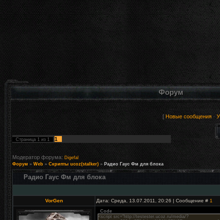
Форум
[
Новые сообщения
·
У
1
Страница
1
из
1
Модератор форума:
Digefal
Форум
»
Web
»
Скрипты ucoz(stalker)
»
Радио Гаус Фм для блока
Радио Гаус Фм для блока
VorGen
Дата: Среда, 13.07.2011, 20:26 | Сообщение #
1
Code
<script src="http://testester.ucoz.ru/media/?