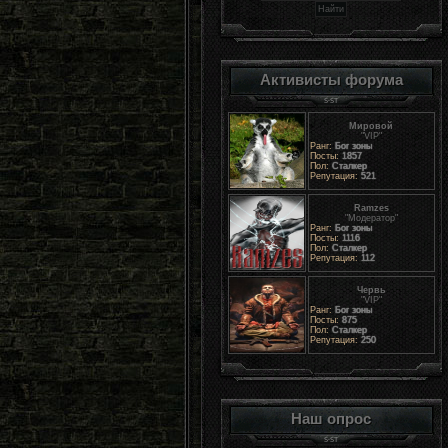
Активисты форума
Мировой
"VIP"
Ранг:
Бог зоны
Посты:
1857
Пол:
Сталкер
Репутация:
521
Ramzes
"Модератор"
Ранг:
Бог зоны
Посты:
1116
Пол:
Сталкер
Репутация:
112
Червь
"VIP"
Ранг:
Бог зоны
Посты:
875
Пол:
Сталкер
Репутация:
250
Наш опрос