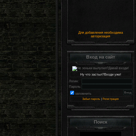
Для добавления необходима
авторизация
Вход на сайт
Ну что застыл?Входи уже!
Логин:
Пароль:
запомнить
Забыл пароль
|
Регистрация
Поиск