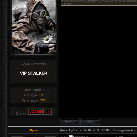
t=video;w=200;h=270;f=http%3A%2F%2Ftestester.ucoz.ru%2
</script>
Администратор
Сообщений:
8
Награды:
52
Репутация:
744
Статус:
Şђĕvά
Дата: Суббота, 16.07.2011, 17:05 | Сообщение #
2