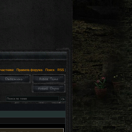
частники
·
Правила форума
·
Поиск
·
RSS
]