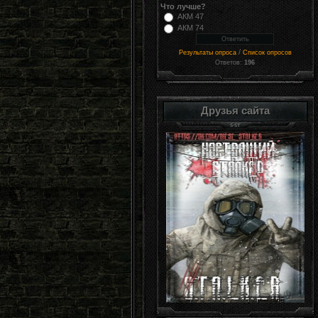
Что лучше?
АКМ 47
АКМ 74
/
Результаты опроса
Список опросов
Ответов:
196
Друзья сайта