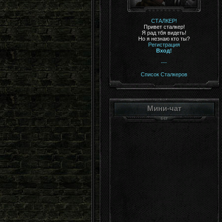
СТАЛКЕР!
Привет сталкер!
Я рад тбя видеть!
Но я незнаю кто ты?
Регистрация
Вход!
---
Список Сталкеров
Мини-чат