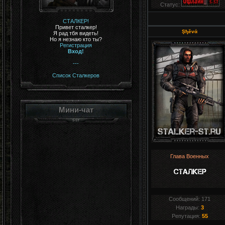
Статус:
СТАЛКЕР!
Привет сталкер!
Şђĕvά
Я рад тбя видеть!
Но я незнаю кто ты?
Регистрация
Вход!
---
Список Сталкеров
Мини-чат
Глава Военных
Сообщений:
171
Награды:
3
Репутация:
55