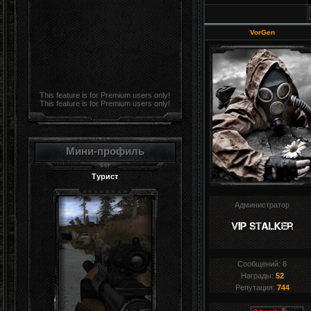
VorGen
This feature is for Premium users only!
This feature is for Premium users only!
Мини-профиль
Турист
Администратор
Сообщений:
8
Награды:
52
Репутация:
744