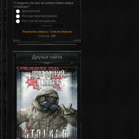
Следите ли вы за новостями мира
сталкер?
Да,конечно!
Иногда просматриваю.
Нет,это не интересно.
/
Результаты опроса
Список опросов
Ответов:
105
Друзья сайта