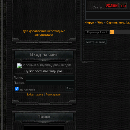
Статус:
Форум
»
Web
»
Скрипты ucoz(sta
Для добавления необходима
1
Страница
1
из
1
авторизация
Вход на сайт
Ну что застыл?Входи уже!
Логин:
Пароль:
запомнить
Забыл пароль
|
Регистрация
Поиск