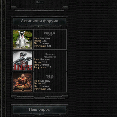
Активисты форума
Мировой
"VIP"
Ранг:
Бог зоны
Посты:
1857
Пол:
Сталкер
Репутация:
521
Ramzes
"Модератор"
Ранг:
Бог зоны
Посты:
1116
Пол:
Сталкер
Репутация:
112
Червь
"VIP"
Ранг:
Бог зоны
Посты:
875
Пол:
Сталкер
Репутация:
250
Наш опрос