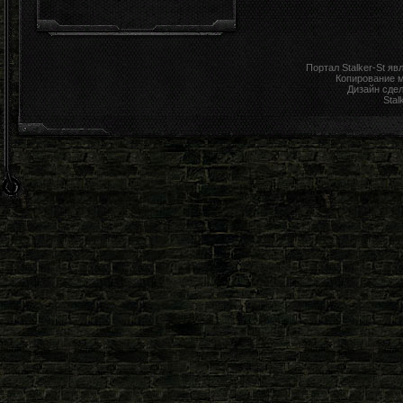
Портал Stalker-St я
Копирование 
Дизайн сде
Stal