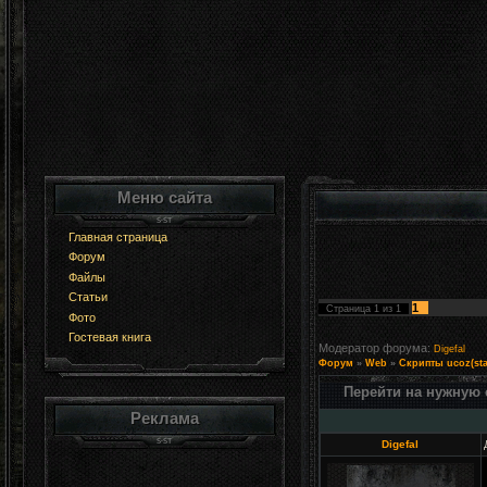
Меню сайта
Главная страница
Форум
Файлы
Статьи
1
Страница
1
из
1
Фото
Гостевая книга
Модератор форума:
Digefal
Форум
»
Web
»
Скрипты ucoz(sta
Перейти на нужную с
Реклама
Digefal