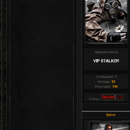
Администратор
Сообщений:
8
Награды:
52
Репутация:
744
Статус:
Şђĕvά