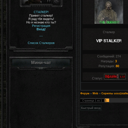
СТАЛКЕР!
Привет сталкер!
Я рад тбя видеть!
Но я незнаю кто ты?
Регистрация
Вход!
Сталкер
---
Список Сталкеров
Сообщений:
274
Награды:
3
Мини-чат
Репутация:
80
Статус:
Форум
»
Web
»
Скрипты ucoz(stalke
1
Страница
1
из
1