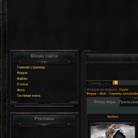
Меню сайта
Главная страница
Форум
Файлы
1
Страница
1
из
1
Статьи
Модератор форума:
Фото
Digefal
Форум
»
Web
»
Скрипты ucoz(stalke
Гостевая книга
Флеш игра - Уральска
VorGen
Реклама