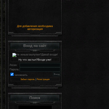
Для добавления необходима
авторизация
Вход на сайт
Ну что застыл?Входи уже!
Логин:
Пароль:
запомнить
Забыл пароль
|
Регистрация
Поиск