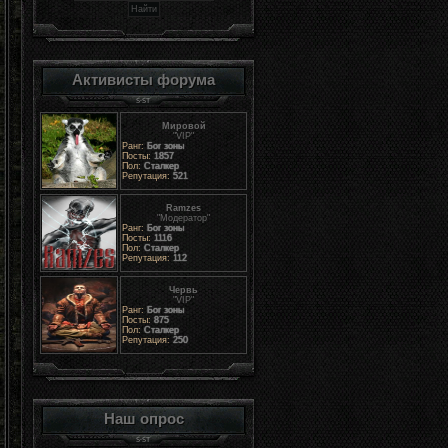
Активисты форума
Мировой
"VIP"
Ранг:
Бог зоны
Посты:
1857
Пол:
Сталкер
Репутация:
521
Ramzes
"Модератор"
Ранг:
Бог зоны
Посты:
1116
Пол:
Сталкер
Репутация:
112
Червь
"VIP"
Ранг:
Бог зоны
Посты:
875
Пол:
Сталкер
Репутация:
250
Наш опрос