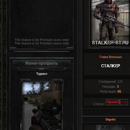
This feature is for Premium users only!
This feature is for Premium users only!
Глава Военных
Мини-профиль
Турист
Сообщений:
171
Награды:
3
Репутация:
55
Статус:
Digefal