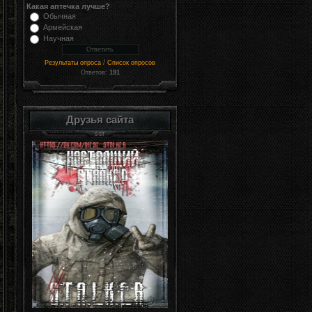
Какая аптечка лучше?
Обычная
Армейская
Научная
/
Результаты опроса
Список опросов
Ответов:
191
Друзья сайта