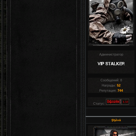
Администратор
Сообщений:
8
Награды:
52
Репутация:
744
Статус:
Şђĕvά