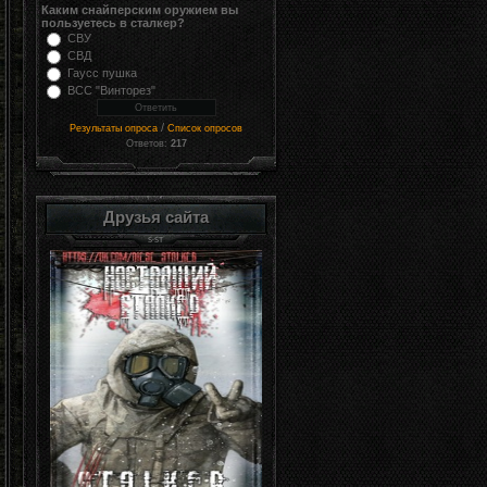
Каким снайперским оружием вы
пользуетесь в сталкер?
СВУ
СВД
Гаусс пушка
ВСС "Винторез"
/
Результаты опроса
Список опросов
Ответов:
217
Друзья сайта