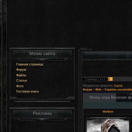
Меню сайта
Главная страница
Форум
Файлы
1
Страница
1
из
1
Статьи
Модератор форума:
Фото
Digefal
Форум
»
Web
»
Скрипты ucoz(stalke
Гостевая книга
Флеш игра Веселая фе
VorGen
Реклама