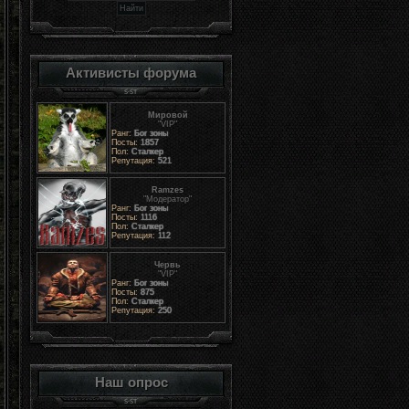
Активисты форума
Мировой
"VIP"
Ранг:
Бог зоны
Посты:
1857
Пол:
Сталкер
Репутация:
521
Ramzes
"Модератор"
Ранг:
Бог зоны
Посты:
1116
Пол:
Сталкер
Репутация:
112
Червь
"VIP"
Ранг:
Бог зоны
Посты:
875
Пол:
Сталкер
Репутация:
250
Наш опрос