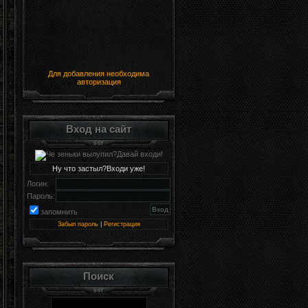
Для добавления необходима
авторизация
Вход на сайт
Ну что застыл?Входи уже!
Логин:
Пароль:
запомнить
Забыл пароль
|
Регистрация
Поиск