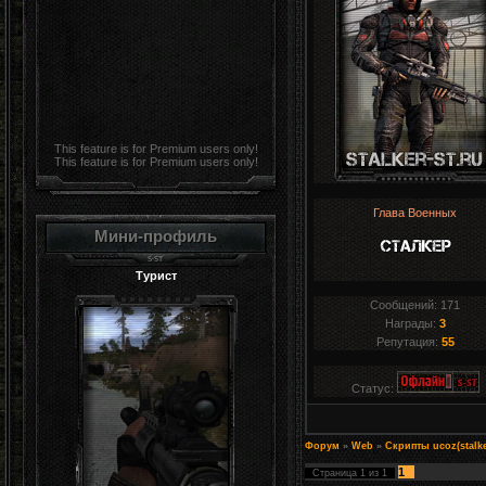
This feature is for Premium users only!
This feature is for Premium users only!
Глава Военных
Мини-профиль
Турист
Сообщений:
171
Награды:
3
Репутация:
55
Статус:
Форум
»
Web
»
Скрипты ucoz(stalke
1
Страница
1
из
1