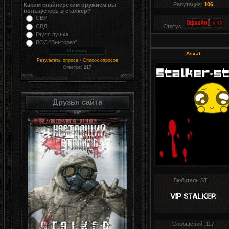
Репутация:
106
Каким снайперским оружием вы
пользуетесь в сталкер?
СВУ
СВД
Статус:
Гаусс пушка
ВСС "Винторез"
Asxat
/
Результаты опроса
Список опросов
Ответов:
217
Друзья сайта
Любитель ST....
Сообщений:
117