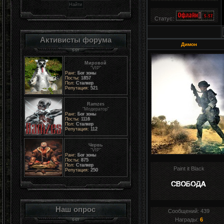
Статус:
Активисты форума
Димон
Мировой
"VIP"
Ранг:
Бог зоны
Посты:
1857
Пол:
Сталкер
Репутация:
521
Ramzes
"Модератор"
Ранг:
Бог зоны
Посты:
1116
Пол:
Сталкер
Репутация:
112
Червь
"VIP"
Ранг:
Бог зоны
Посты:
875
Пол:
Сталкер
Paint it Black
Репутация:
250
Наш опрос
Сообщений:
439
Награды:
6