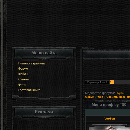
Меню сайта
Главная страница
Форум
Файлы
Статьи
1
Страница
1
из
1
Фото
Гостевая книга
Модератор форума:
Digefal
Форум
»
Web
»
Скрипты ucoz(sta
Мини-проф by Т90
Реклама
VorGen