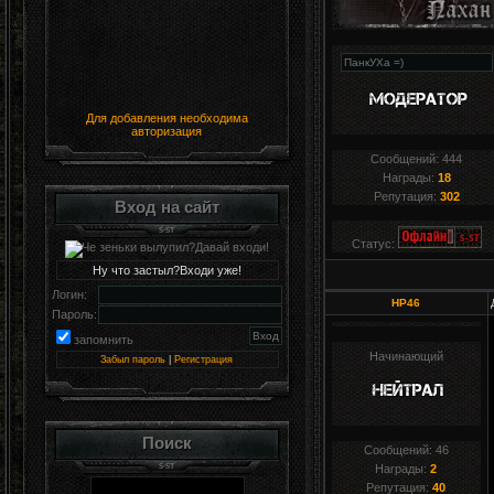
Для добавления необходима
авторизация
Сообщений:
444
Награды:
18
Репутация:
302
Вход на сайт
Статус:
Ну что застыл?Входи уже!
Логин:
HP46
Пароль:
запомнить
Начинающий
Забыл пароль
|
Регистрация
Поиск
Сообщений:
46
Награды:
2
Репутация:
40