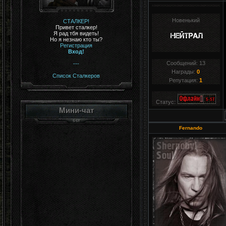
Новенький
СТАЛКЕР!
Привет сталкер!
Я рад тбя видеть!
Но я незнаю кто ты?
Регистрация
Вход!
Сообщений:
13
---
Награды:
0
Список Сталкеров
Репутация:
1
Статус:
Мини-чат
Fernando