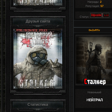
Награды:
2
Репутация:
57
Статус:
Друзья сайта
DeZeRTir
Новенький
Статистика