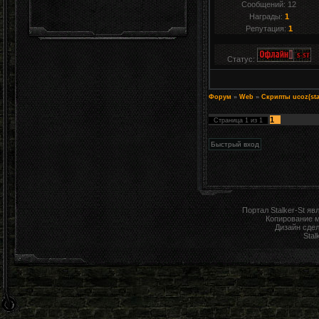
Сообщений:
12
Награды:
1
Репутация:
1
Статус:
Форум
»
Web
»
Скрипты ucoz(sta
1
Страница
1
из
1
Портал Stalker-St я
Копирование 
Дизайн сде
Stal