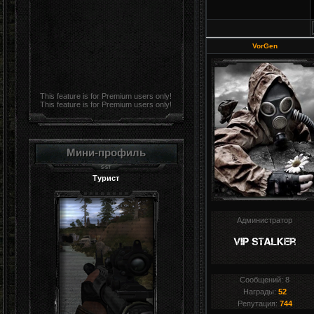
VorGen
This feature is for Premium users only!
This feature is for Premium users only!
Мини-профиль
Турист
Администратор
Сообщений:
8
Награды:
52
Репутация:
744