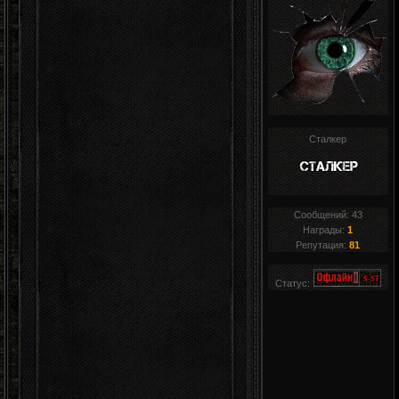
Сталкер
Сообщений:
43
Награды:
1
Репутация:
81
Статус: