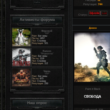
Награды:
52
Репутация:
744
Статус:
Активисты форума
Димон
Мировой
"VIP"
Ранг:
Бог зоны
Посты:
1857
Пол:
Сталкер
Репутация:
521
Ramzes
"Модератор"
Ранг:
Бог зоны
Посты:
1116
Пол:
Сталкер
Репутация:
112
Червь
"VIP"
Ранг:
Бог зоны
Посты:
875
Пол:
Сталкер
Репутация:
250
Paint it Black
Наш опрос
Сообщений:
439