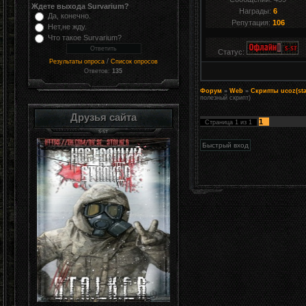
Ждете выхода Survarium?
Награды:
6
Да, конечно.
Репутация:
106
Нет,не жду.
Что такое Survarium?
Статус:
/
Результаты опроса
Список опросов
Ответов:
135
Форум
»
Web
»
Скрипты ucoz(sta
полезный скрипт)
Друзья сайта
1
Страница
1
из
1