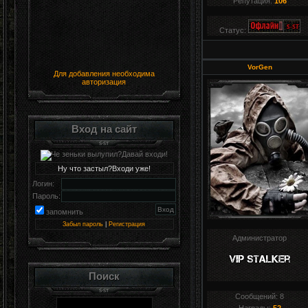
Репутация:
106
Статус:
VorGen
Для добавления необходима
авторизация
Вход на сайт
Ну что застыл?Входи уже!
Логин:
Пароль:
запомнить
Забыл пароль
|
Регистрация
Администратор
Поиск
Сообщений:
8