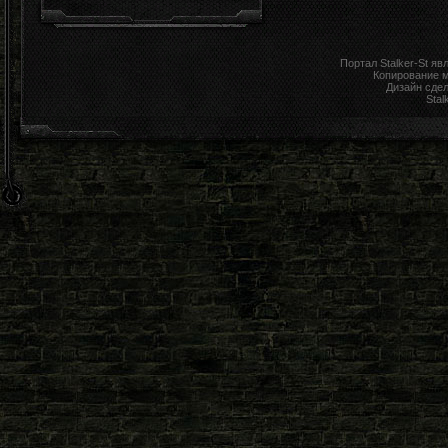
Портал Stalker-St я
Копирование 
Дизайн сде
Stal