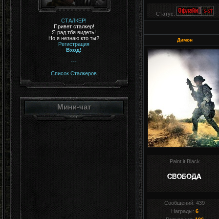
Статус:
СТАЛКЕР!
Привет сталкер!
Я рад тбя видеть!
Но я незнаю кто ты?
Димон
Регистрация
Вход!
---
Список Сталкеров
Мини-чат
Paint it Black
Сообщений:
439
Награды:
6