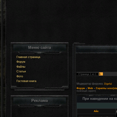
Меню сайта
Главная страница
Форум
Файлы
Статьи
1
Страница
1
из
1
Фото
Гостевая книга
Модератор форума:
Digefal
Форум
»
Web
»
Скрипты ucoz(sta
полезный скрипт)
При наведении на к
Реклама
Айс