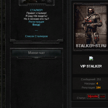
СТАЛКЕР!
Привет сталкер!
Я рад тбя видеть!
Но я незнаю кто ты?
Регистрация
Вход!
---
Список Сталкеров
Мини-чат
Сообщений:
251
Награды:
4
Репутация:
184
Статус: