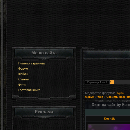
Меню сайта
Главная страница
Форум
Файлы
Статьи
1
Страница
1
из
1
Фото
Гостевая книга
Модератор форума:
Digefal
Форум
»
Web
»
Скрипты ucoz(sta
Хинт на сайт by Кен
Реклама
Desn1k