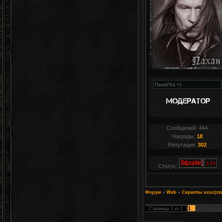
Сообщений:
444
Награды:
18
Репутация:
302
Статус:
Форум
»
Web
»
Скрипты ucoz(sta
1
Страница
1
из
1