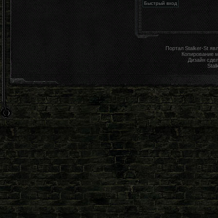
Портал Stalker-St я
Копирование 
Дизайн сде
Stal