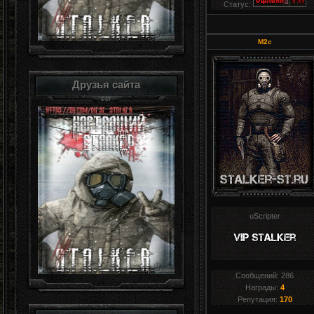
Статус:
M2c
Друзья сайта
uScripter
Сообщений:
286
Награды:
4
Репутация:
170