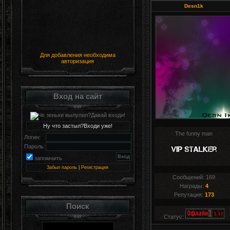
Desn1k
Для добавления необходима
авторизация
Вход на сайт
Ну что застыл?Входи уже!
The funny man
Логин:
Пароль:
запомнить
Забыл пароль
|
Регистрация
Сообщений:
169
Награды:
4
Репутация:
173
Поиск
Статус: