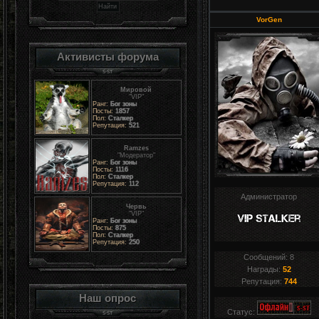
VorGen
Активисты форума
Мировой
"VIP"
Ранг:
Бог зоны
Посты:
1857
Пол:
Сталкер
Репутация:
521
Ramzes
"Модератор"
Ранг:
Бог зоны
Посты:
1116
Пол:
Сталкер
Репутация:
112
Администратор
Червь
"VIP"
Ранг:
Бог зоны
Посты:
875
Пол:
Сталкер
Репутация:
250
Сообщений:
8
Награды:
52
Репутация:
744
Наш опрос
Статус: