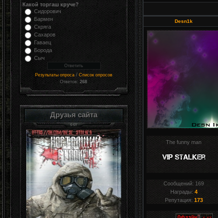
Какой торгаш круче?
Сидорович
Бармен
Desn1k
Скряга
Сахаров
Гаваец
Борода
Сыч
/
Результаты опроса
Список опросов
Ответов:
268
Друзья сайта
The funny man
Сообщений:
169
Награды:
4
Репутация:
173