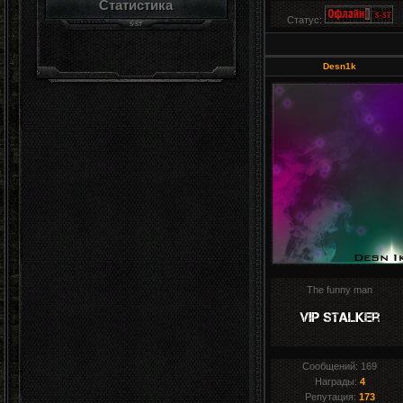
Статистика
Статус:
Desn1k
The funny man
Сообщений:
169
Награды:
4
Репутация:
173