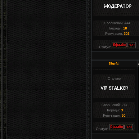
Сообщений:
444
Награды:
18
Репутация:
302
Статус:
Digefal
Сталкер
Сообщений:
274
Награды:
3
Репутация:
80
Статус: