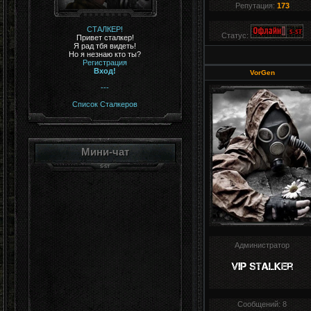
Репутация:
173
СТАЛКЕР!
Статус:
Привет сталкер!
Я рад тбя видеть!
Но я незнаю кто ты?
Регистрация
Вход!
VorGen
---
Список Сталкеров
Мини-чат
Администратор
Сообщений:
8