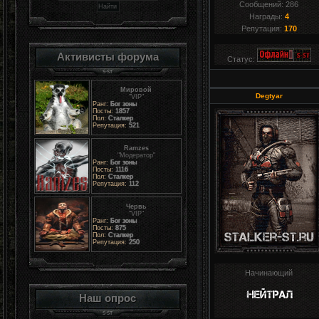
Сообщений:
286
Награды:
4
Репутация:
170
Активисты форума
Статус:
Мировой
Degtyar
"VIP"
Ранг:
Бог зоны
Посты:
1857
Пол:
Сталкер
Репутация:
521
Ramzes
"Модератор"
Ранг:
Бог зоны
Посты:
1116
Пол:
Сталкер
Репутация:
112
Червь
"VIP"
Ранг:
Бог зоны
Посты:
875
Пол:
Сталкер
Репутация:
250
Начинающий
Наш опрос