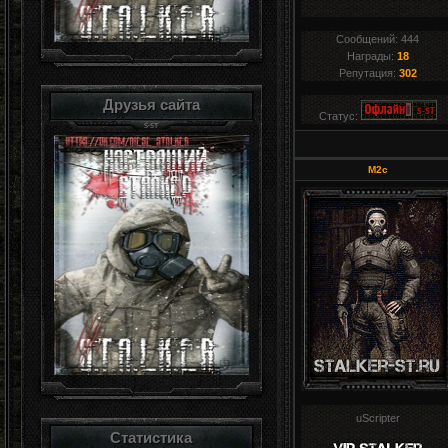
Сообщений:
444
Награды:
18
Репутация:
302
Друзья сайта
Статус:
M2c
uScripter
Статистика