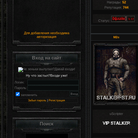
Награды:
52
Репутация:
744
Статус:
Для добавления необходима
авторизация
M2c
Вход на сайт
Ну что застыл?Входи уже!
Логин:
Пароль:
запомнить
Забыл пароль
|
Регистрация
uScripter
Поиск