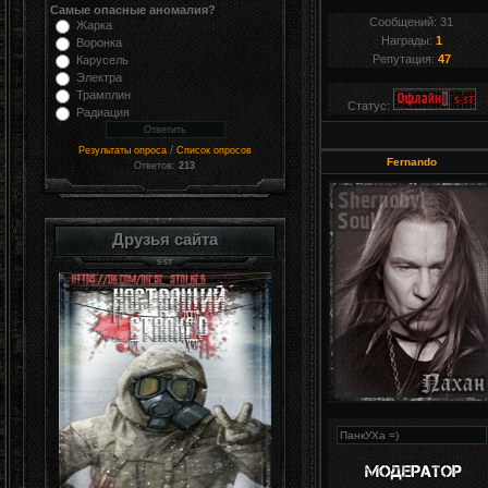
Самые опасные аномалия?
Сообщений:
31
Жарка
Награды:
1
Воронка
Репутация:
47
Карусель
Электра
Трамплин
Статус:
Радиация
/
Результаты опроса
Список опросов
Fernando
Ответов:
213
Друзья сайта