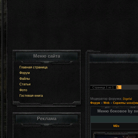
Меню сайта
Главная страница
Форум
Файлы
Статьи
1
Страница
1
из
1
Фото
Гостевая книга
Модератор форума:
Digefal
Форум
»
Web
»
Скрипты ucoz(sta
Меню боковое by sv
Реклама
M2c