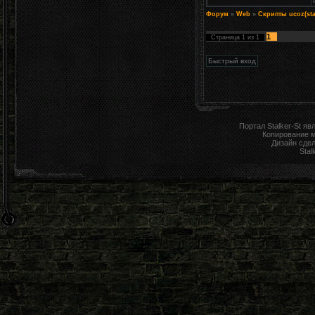
Форум
»
Web
»
Скрипты ucoz(sta
1
Страница
1
из
1
Портал Stalker-St я
Копирование 
Дизайн сде
Stal