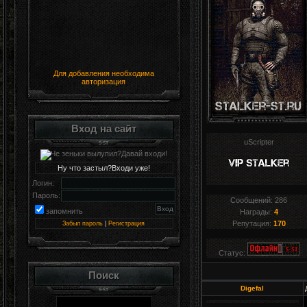
Для добавления необходима
авторизация
Вход на сайт
uScripter
Ну что застыл?Входи уже!
Логин:
Пароль:
Сообщений:
286
запомнить
Награды:
4
Репутация:
170
Забыл пароль
|
Регистрация
Статус:
Поиск
Digefal