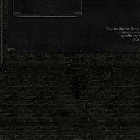
Портал Stalker-St я
Копирование 
Дизайн сде
Stal