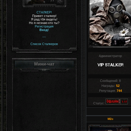
СТАЛКЕР!
Привет сталкер!
Я рад тбя видеть!
Но я незнаю кто ты?
Регистрация
Вход!
---
Список Сталкеров
Администратор
Мини-чат
Сообщений:
8
Награды:
52
Репутация:
744
Статус:
M2c