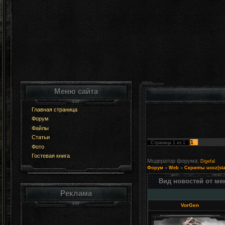
Меню сайта
Главная страница
Форум
Файлы
Статьи
1
Страница
1
из
1
Фото
Гостевая книга
Модератор форума:
Digefal
Форум
»
Web
»
Скрипты ucoz(sta
Вид новостей от ме
Реклама
VorGen