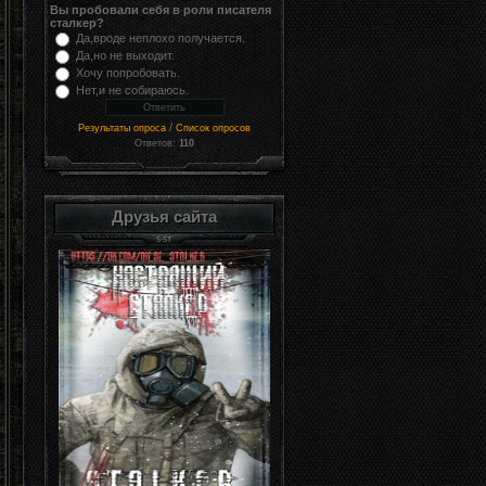
Вы пробовали себя в роли писателя
сталкер?
Да,вроде неплохо получается.
Да,но не выходит.
Хочу попробовать.
Нет,и не собираюсь.
/
Результаты опроса
Список опросов
Ответов:
110
Друзья сайта