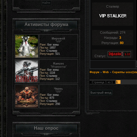
Сталкер
Активисты форума
Сообщений:
274
Награды:
3
Мировой
"VIP"
Репутация:
80
Ранг:
Бог зоны
Посты:
1857
Пол:
Сталкер
Репутация:
521
Статус:
Ramzes
"Модератор"
Ранг:
Бог зоны
Форум
»
Web
»
Скрипты ucoz(sta
Посты:
1116
Пол:
Сталкер
Репутация:
112
1
Страница
1
из
1
Червь
"VIP"
Ранг:
Бог зоны
Посты:
875
Пол:
Сталкер
Репутация:
250
Наш опрос