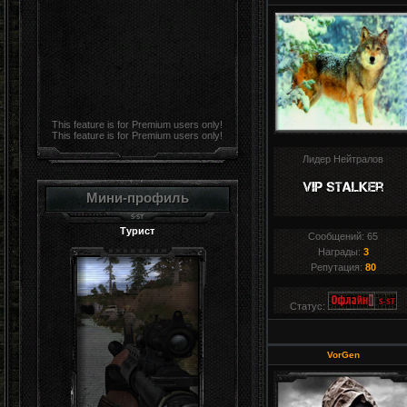
This feature is for Premium users only!
This feature is for Premium users only!
Лидер Нейтралов
Мини-профиль
Турист
Сообщений:
65
Награды:
3
Репутация:
80
Статус:
VorGen