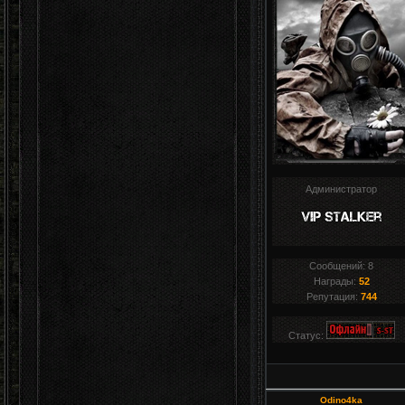
Администратор
Сообщений:
8
Награды:
52
Репутация:
744
Статус:
Odino4ka