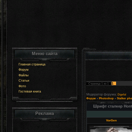
Меню сайта
Главная страница
Форум
Файлы
Статьи
1
Страница
1
из
1
Фото
Гостевая книга
Модератор форума:
Digefal
Форум
»
Photoshop
»
Stalker ph
Шрифт сталкер Hon
Реклама
VorGen