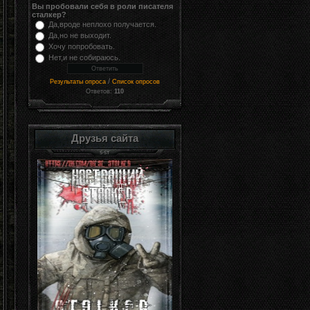
Вы пробовали себя в роли писателя
сталкер?
Да,вроде неплохо получается.
Да,но не выходит.
Хочу попробовать.
Нет,и не собираюсь.
/
Результаты опроса
Список опросов
Ответов:
110
Друзья сайта