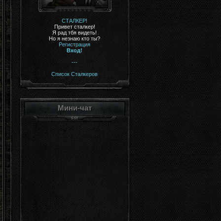
СТАЛКЕР!
Привет сталкер!
Я рад тбя видеть!
Но я незнаю кто ты?
Регистрация
Вход!
---
Список Сталкеров
Мини-чат