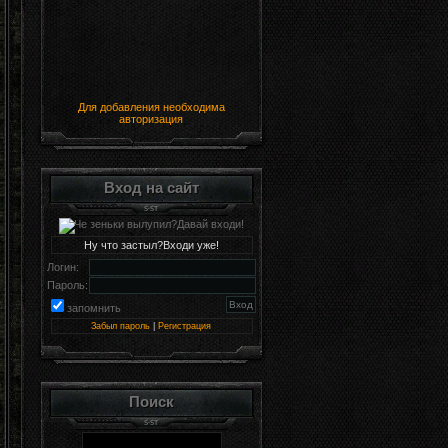
Для добавления необходима
авторизация
Вход на сайт
Ну что застыл?Входи уже!
Логин:
Пароль:
запомнить
Забыл пароль
|
Регистрация
Поиск