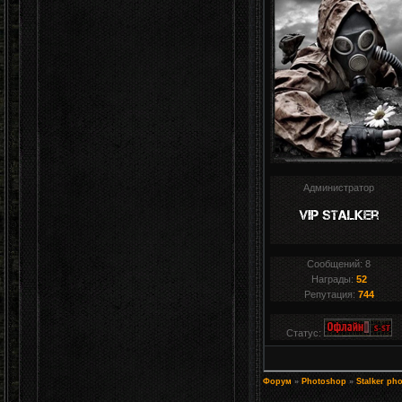
Администратор
Сообщений:
8
Награды:
52
Репутация:
744
Статус:
Форум
»
Photoshop
»
Stalker ph