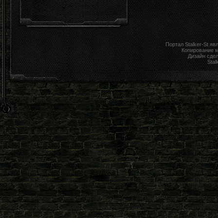
Портал Stalker-St я
Копирование 
Дизайн сде
Stal