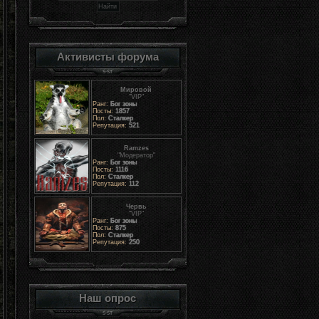
Активисты форума
Мировой
"VIP"
Ранг:
Бог зоны
Посты:
1857
Пол:
Сталкер
Репутация:
521
Ramzes
"Модератор"
Ранг:
Бог зоны
Посты:
1116
Пол:
Сталкер
Репутация:
112
Червь
"VIP"
Ранг:
Бог зоны
Посты:
875
Пол:
Сталкер
Репутация:
250
Наш опрос