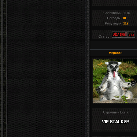
Сообщений:
1116
Награды:
10
Репутация:
112
Статус:
Мировой
Скромный Бог))