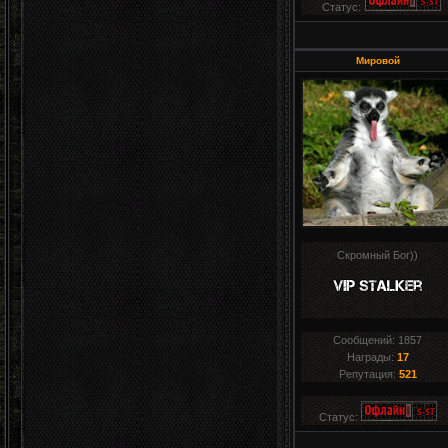
Статус:
Мировой
Скромный Бог))
Сообщений:
1857
Награды:
17
Репутация:
521
Статус: