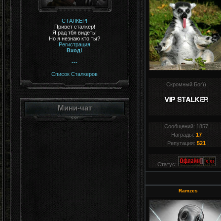
СТАЛКЕР!
Привет сталкер!
Я рад тбя видеть!
Но я незнаю кто ты?
Регистрация
Вход!
---
Список Сталкеров
Скромный Бог))
Мини-чат
Сообщений:
1857
Награды:
17
Репутация:
521
Статус:
Ramzes