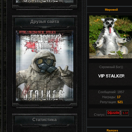
Мировой
Друзья сайта
Скромный Бог))
Сообщений:
1857
Награды:
17
Репутация:
521
Статус:
Статистика
Ramzes