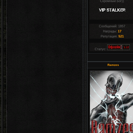
Скромный Бог))
Сообщений:
1857
Награды:
17
Репутация:
521
Статус:
Ramzes