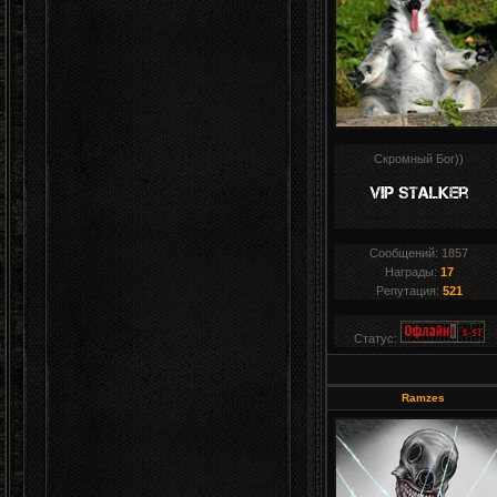
Скромный Бог))
Сообщений:
1857
Награды:
17
Репутация:
521
Статус:
Ramzes