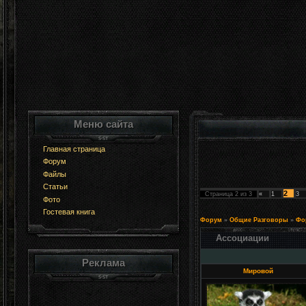
Меню сайта
Главная страница
Форум
Файлы
Статьи
2
Страница
2
из
3
«
1
3
Фото
Гостевая книга
Форум
»
Общие Разговоры
»
Фо
Ассоциации
Реклама
Мировой