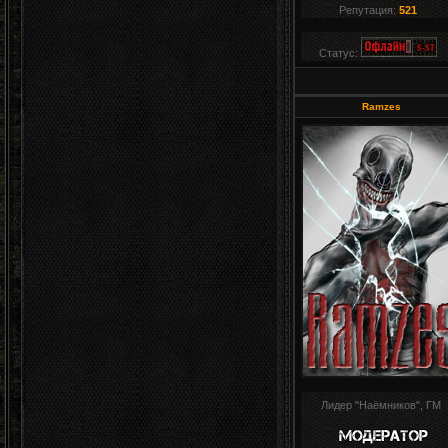
Репутация:
521
Статус:
Ramzes
Лидер "Наёмников", ГМ