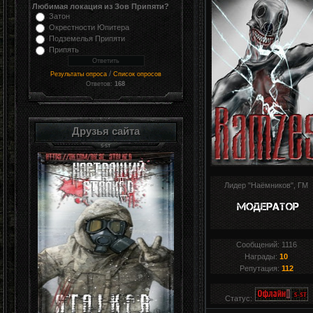
Любимая локация из Зов Припяти?
Затон
Окрестности Юпитера
Подземелья Припяти
Припять
/
Результаты опроса
Список опросов
Ответов:
168
Друзья сайта
Лидер "Наёмников", ГМ
Сообщений:
1116
Награды:
10
Репутация:
112
Статус: