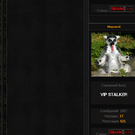
Статус:
Мировой
Скромный Бог))
Сообщений:
1857
Награды:
17
Репутация:
521
Статус: