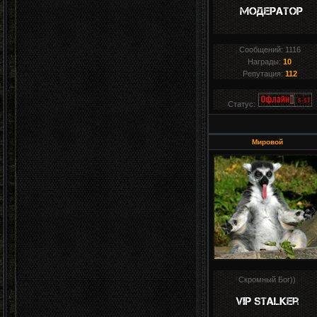
Сообщений:
1116
Награды:
10
Репутация:
112
Статус:
Мировой
Скромный Бог))