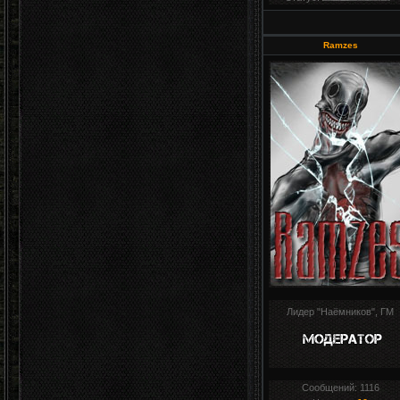
Ramzes
Лидер "Наёмников", ГМ
Сообщений:
1116