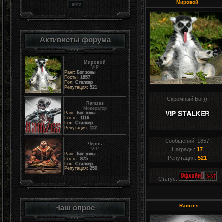
Мировой
Активисты форума
Мировой
"VIP"
Ранг:
Бог зоны
Посты:
1857
Пол:
Сталкер
Репутация:
521
Скромный Бог))
Ramzes
"Модератор"
Ранг:
Бог зоны
Посты:
1116
Пол:
Сталкер
Репутация:
112
Сообщений:
1857
Червь
"VIP"
Награды:
17
Ранг:
Бог зоны
Репутация:
521
Посты:
875
Пол:
Сталкер
Репутация:
250
Статус:
Ramzes
Наш опрос