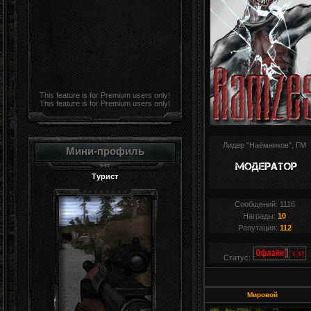
This feature is for Premium users only!
This feature is for Premium users only!
Лидер "Наёмников", ГМ
Мини-профиль
Турист
Сообщений:
1116
Награды:
10
Репутация:
112
Статус:
Мировой