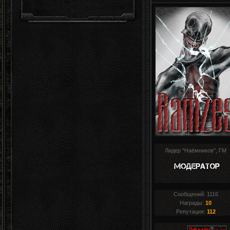
Лидер "Наёмников", ГМ
Сообщений:
1116
Награды:
10
Репутация:
112