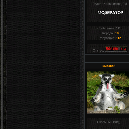
Лидер "Наёмников", ГМ
Сообщений:
1116
Награды:
10
Репутация:
112
Статус:
Мировой
Скромный Бог))