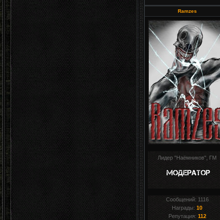
Ramzes
Лидер "Наёмников", ГМ
Сообщений:
1116
Награды:
10
Репутация:
112