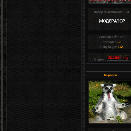
Лидер "Наёмников", ГМ
Сообщений:
1116
Награды:
10
Репутация:
112
Статус:
Мировой