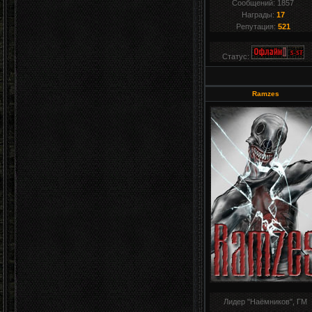
Сообщений:
1857
Награды:
17
Репутация:
521
Статус:
Ramzes
Лидер "Наёмников", ГМ