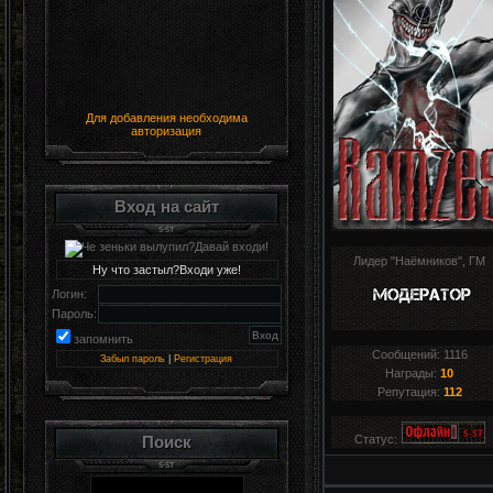
Для добавления необходима
авторизация
Вход на сайт
Лидер "Наёмников", ГМ
Ну что застыл?Входи уже!
Логин:
Пароль:
запомнить
Сообщений:
1116
Забыл пароль
|
Регистрация
Награды:
10
Репутация:
112
Поиск
Статус: