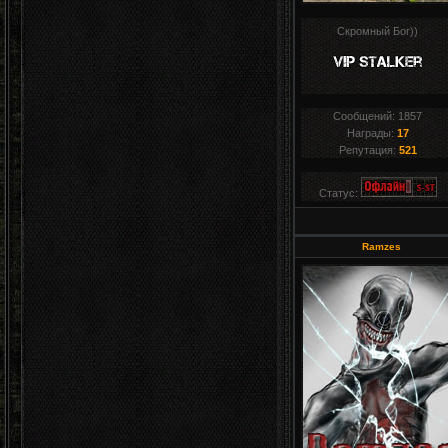
Скромный Бог))
Сообщений:
1857
Награды:
17
Репутация:
521
Статус:
Ramzes