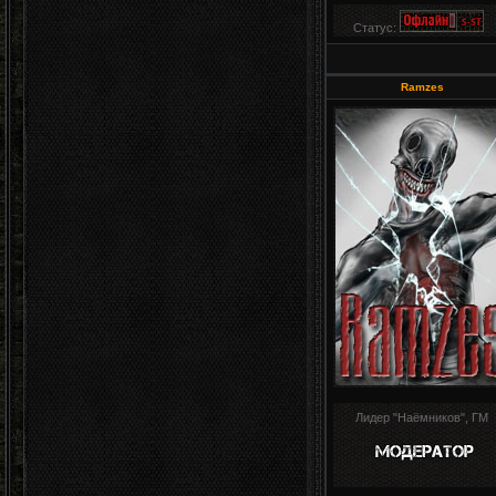
Статус:
Ramzes
Лидер "Наёмников", ГМ