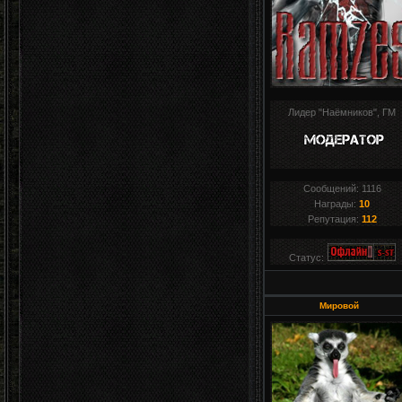
Лидер "Наёмников", ГМ
Сообщений:
1116
Награды:
10
Репутация:
112
Статус:
Мировой