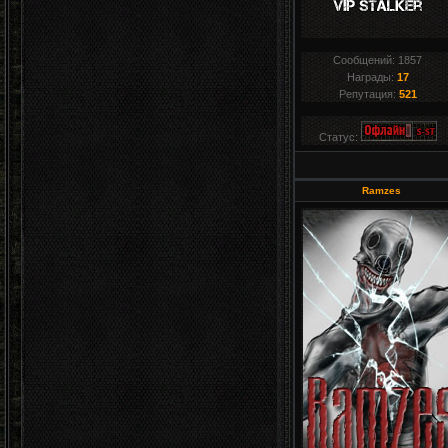
Сообщений:
1857
Награды:
17
Репутация:
521
Статус:
Ramzes