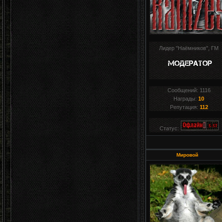
Лидер "Наёмников", ГМ
Сообщений:
1116
Награды:
10
Репутация:
112
Статус:
Мировой