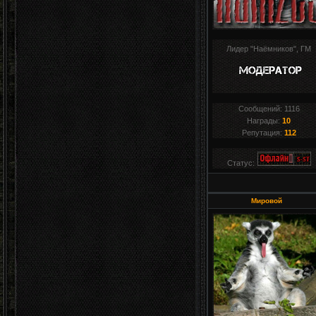
Лидер "Наёмников", ГМ
Сообщений:
1116
Награды:
10
Репутация:
112
Статус:
Мировой