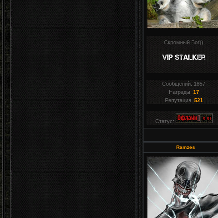
Скромный Бог))
Сообщений:
1857
Награды:
17
Репутация:
521
Статус:
Ramzes