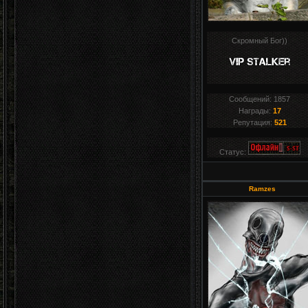
Скромный Бог))
Сообщений:
1857
Награды:
17
Репутация:
521
Статус:
Ramzes