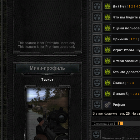
Да / Нет
[
1
2
3
4
Что вы будите 
Оцени пользов
Причина
[
1
2
3
]
This feature is for Premium users only!
This feature is for Premium users only!
Игра"Чтобы...ну
Я тебя забаню!
Мини-профиль
Кто что делает?
Турист
Сказка
[
1
2
3
]
Я знаю 5
[
1
2
3
4
Рифмо
В этом форуме тем:
25
. На с
1
Страница
1
из
1
Обычная тема (Есть новые 