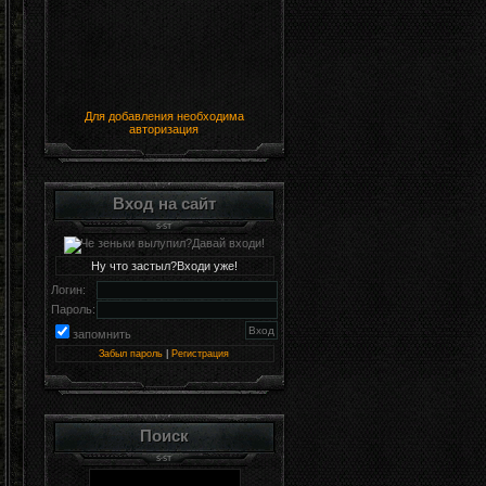
Для добавления необходима
авторизация
Вход на сайт
Ну что застыл?Входи уже!
Логин:
Пароль:
запомнить
Забыл пароль
|
Регистрация
Поиск