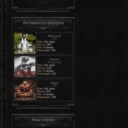
Активисты форума
Мировой
"VIP"
Ранг:
Бог зоны
Посты:
1857
Пол:
Сталкер
Репутация:
521
Ramzes
"Модератор"
Ранг:
Бог зоны
Посты:
1116
Пол:
Сталкер
Репутация:
112
Червь
"VIP"
Ранг:
Бог зоны
Посты:
875
Пол:
Сталкер
Репутация:
250
Наш опрос