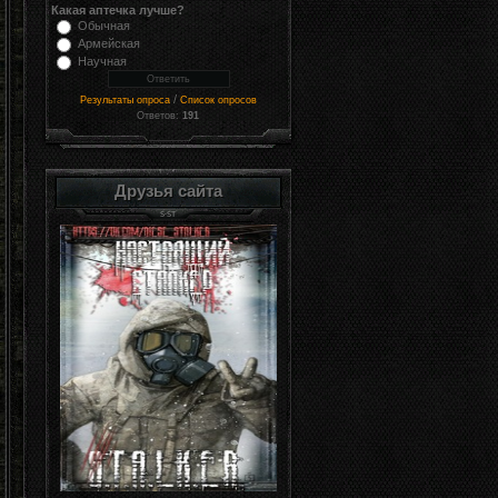
Какая аптечка лучше?
Обычная
Армейская
Научная
/
Результаты опроса
Список опросов
Ответов:
191
Друзья сайта