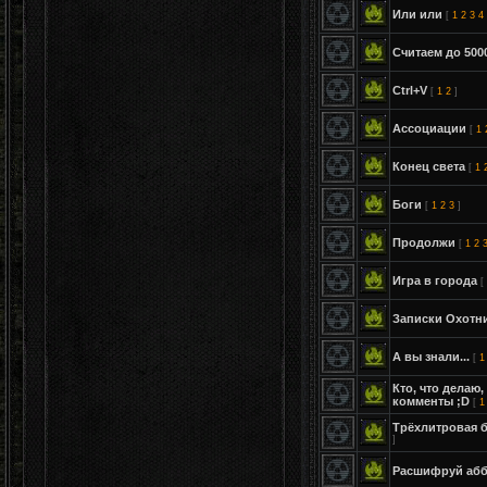
Или или
[
1
2
3
4
Считаем до 500
Ctrl+V
[
1
2
]
Ассоциации
[
1
Конец света
[
1
Боги
[
1
2
3
]
Продолжи
[
1
2
Игра в города
[
Записки Охотни
А вы знали...
[
1
Кто, что делаю, 
комменты ;D
[
1
Трёхлитровая б
]
Расшифруй абб