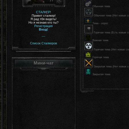
Обычная тема
СТАЛКЕР!
Привет сталкер!
Обычная тема (Нет новых с
Я рад тбя видеть!
Но я незнаю кто ты?
Тема - опрос
Регистрация
Вход!
Горячая тема (Есть новые 
---
Важная тема
Список Сталкеров
Горячая тема (Нет новых с
Горячая тема
Мини-чат
Закрытая тема (Нет новых 
Закрытая тема