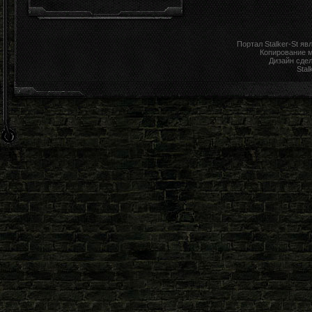
Портал Stalker-St я
Копирование 
Дизайн сде
Stal