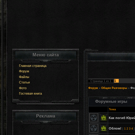
Меню сайта
Главная страница
Форум
Файлы
1
Страница
1
из
1
Статьи
Фото
Форум
»
Общие Разговоры
»
Фо
Гостевая книга
Форумные игры
Тема
Реклама
Как погиб Юрий
Облом!
[
1
2
3
4
]