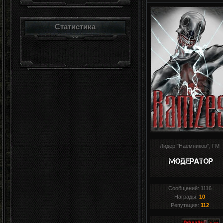
Статистика
Лидер "Наёмников", ГМ
Сообщений:
1116
Награды:
10
Репутация:
112