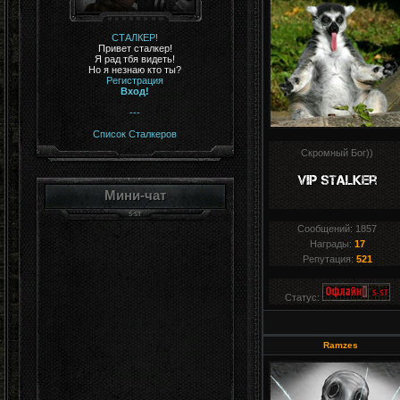
СТАЛКЕР!
Привет сталкер!
Я рад тбя видеть!
Но я незнаю кто ты?
Регистрация
Вход!
---
Список Сталкеров
Скромный Бог))
Мини-чат
Сообщений:
1857
Награды:
17
Репутация:
521
Статус:
Ramzes