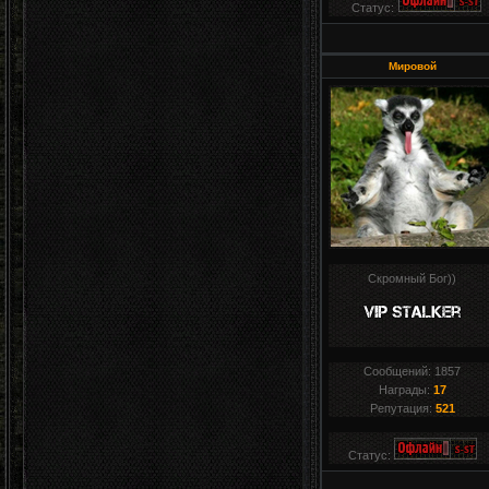
Статус:
Мировой
Скромный Бог))
Сообщений:
1857
Награды:
17
Репутация:
521
Статус: