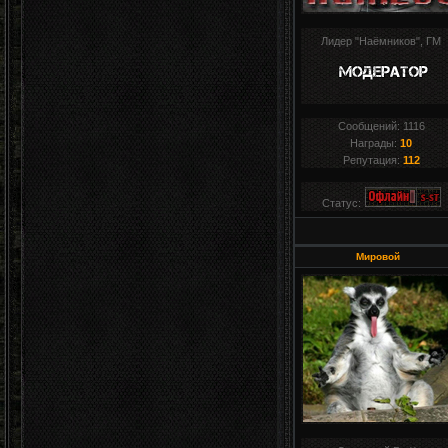
Лидер "Наёмников", ГМ
Сообщений:
1116
Награды:
10
Репутация:
112
Статус:
Мировой