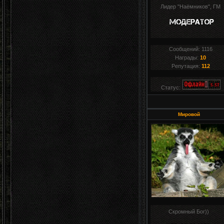
Лидер "Наёмников", ГМ
Сообщений:
1116
Награды:
10
Репутация:
112
Статус:
Мировой
Скромный Бог))