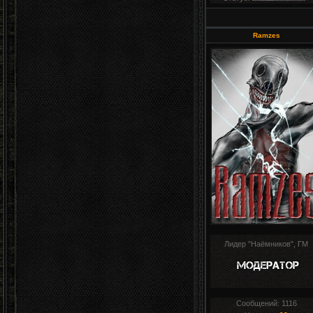
Ramzes
Лидер "Наёмников", ГМ
Сообщений:
1116