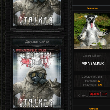
Мировой
Друзья сайта
Скромный Бог))
Сообщений:
1857
Награды:
17
Репутация:
521
Статус:
Ramzes