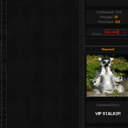
Сообщений:
1116
Награды:
10
Репутация:
112
Статус:
Мировой
Скромный Бог))