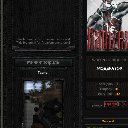
This feature is for Premium users only!
This feature is for Premium users only!
Лидер "Наёмников", ГМ
Мини-профиль
Турист
Сообщений:
1116
Награды:
10
Репутация:
112
Статус:
Мировой