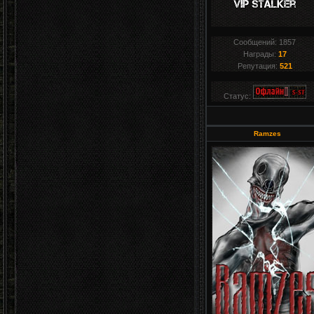
Сообщений:
1857
Награды:
17
Репутация:
521
Статус:
Ramzes