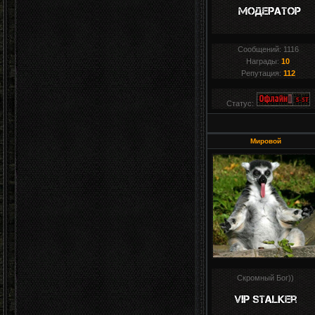
Сообщений:
1116
Награды:
10
Репутация:
112
Статус:
Мировой
Скромный Бог))