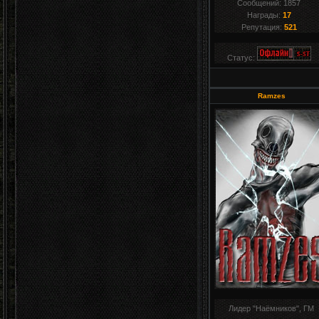
Сообщений:
1857
Награды:
17
Репутация:
521
Статус:
Ramzes
Лидер "Наёмников", ГМ