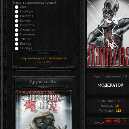
Какая группировка лучше?
Долг
Свобода
Бандиты
Монолит
Ренегаты
Одиночки
Наемники
Ученые
Военые
ЧНовцы
/
Результаты опроса
Список опросов
Ответов:
297
Лидер "Наёмников", ГМ
Друзья сайта
Сообщений:
1116
Награды:
10
Репутация:
112
Статус: