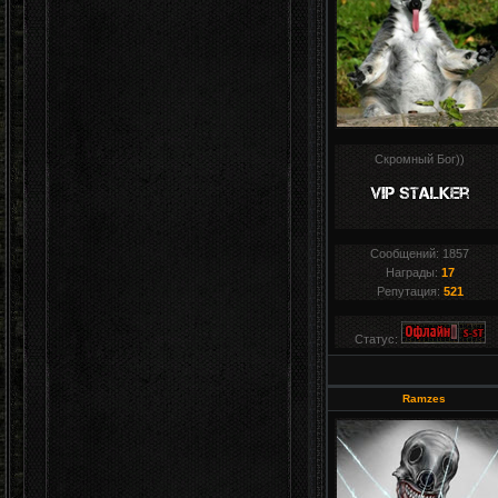
Скромный Бог))
Сообщений:
1857
Награды:
17
Репутация:
521
Статус:
Ramzes