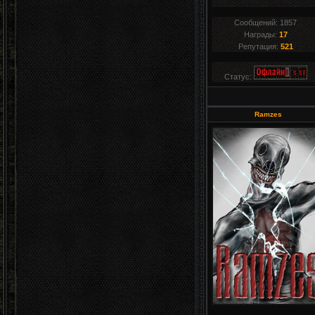
Сообщений:
1857
Награды:
17
Репутация:
521
Статус:
Ramzes