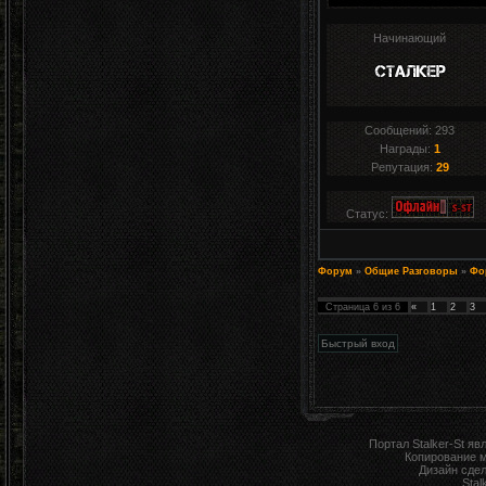
Начинающий
Сообщений:
293
Награды:
1
Репутация:
29
Статус:
Форум
»
Общие Разговоры
»
Фо
Страница
6
из
6
«
1
2
3
Портал Stalker-St я
Копирование 
Дизайн сде
Stal