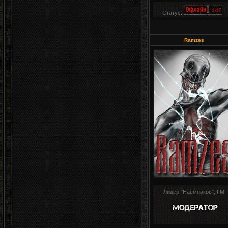
Статус:
Ramzes
Лидер "Наёмников", ГМ