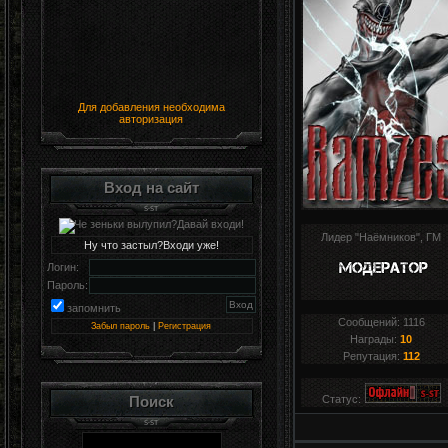
Для добавления необходима
авторизация
Вход на сайт
Лидер "Наёмников", ГМ
Ну что застыл?Входи уже!
Логин:
Пароль:
запомнить
Сообщений:
1116
Забыл пароль
|
Регистрация
Награды:
10
Репутация:
112
Поиск
Статус: