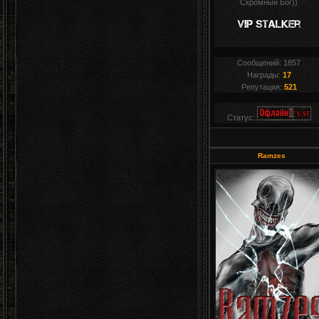
Скромный Бог))
Сообщений:
1857
Награды:
17
Репутация:
521
Статус:
Ramzes