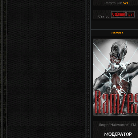
Репутация:
521
Статус:
Ramzes
Лидер "Наёмников", ГМ