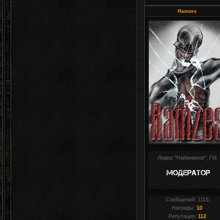
Ramzes
Лидер "Наёмников", ГМ
Сообщений:
1116
Награды:
10
Репутация:
112