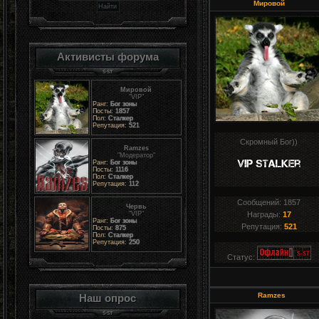
Мировой
Активисты форума
Мировой
"VIP"
Ранг:
Бог зоны
Посты:
1857
Пол:
Сталкер
Репутация:
521
Скромный Бог))
Ramzes
"Модератор"
Ранг:
Бог зоны
Посты:
1116
Пол:
Сталкер
Репутация:
112
Сообщений:
1857
Червь
"VIP"
Награды:
17
Ранг:
Бог зоны
Репутация:
521
Посты:
875
Пол:
Сталкер
Репутация:
250
Статус:
Ramzes
Наш опрос