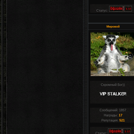
Статус:
Мировой
Скромный Бог))
Сообщений:
1857
Награды:
17
Репутация:
521
Статус: