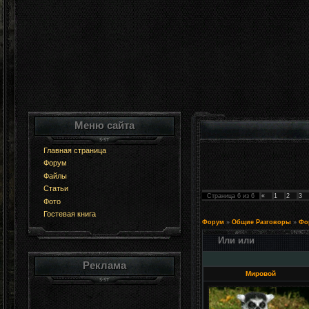
Меню сайта
Главная страница
Форум
Файлы
Статьи
Страница
6
из
6
«
1
2
3
Фото
Гостевая книга
Форум
»
Общие Разговоры
»
Фо
Или или
Реклама
Мировой