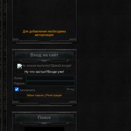
Для добавления необходима
авторизация
Вход на сайт
Ну что застыл?Входи уже!
Логин:
Пароль:
запомнить
Забыл пароль
|
Регистрация
Поиск