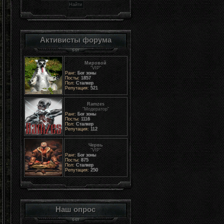
Активисты форума
Мировой
"VIP"
Ранг:
Бог зоны
Посты:
1857
Пол:
Сталкер
Репутация:
521
Ramzes
"Модератор"
Ранг:
Бог зоны
Посты:
1116
Пол:
Сталкер
Репутация:
112
Червь
"VIP"
Ранг:
Бог зоны
Посты:
875
Пол:
Сталкер
Репутация:
250
Наш опрос