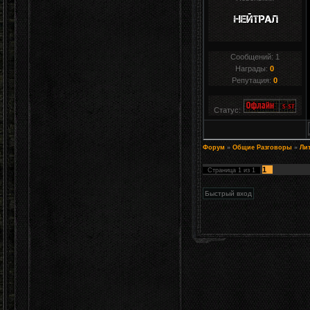
Сообщений:
1
Награды:
0
Репутация:
0
Статус:
Форум
»
Общие Разговоры
»
Лит
1
Страница
1
из
1