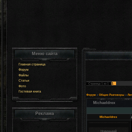
Меню сайта
Главная страница
Форум
Файлы
Статьи
1
Страница
1
из
1
Фото
Гостевая книга
Форум
»
Общие Разговоры
»
Лит
Michaeldrex
Реклама
Michaeldrex
Новенький