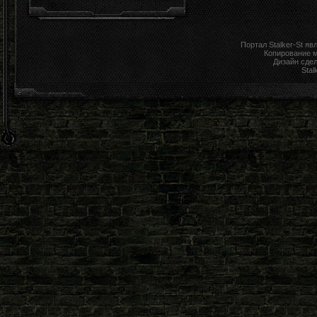
Портал Stalker-St я
Копирование 
Дизайн сде
Stal