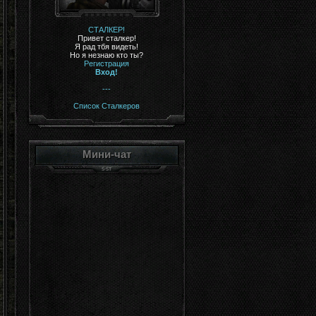
СТАЛКЕР!
Привет сталкер!
Я рад тбя видеть!
Но я незнаю кто ты?
Регистрация
Вход!
---
Список Сталкеров
Мини-чат