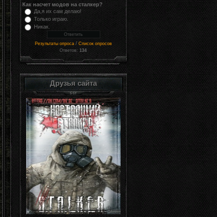
Как насчет модов на сталкер?
Да,я их сам делаю!
Только играю.
Никак.
/
Результаты опроса
Список опросов
Ответов:
134
Друзья сайта