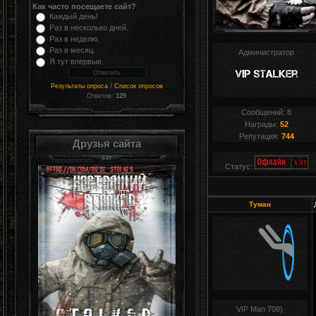
Как часто посещаете сайт?
Каждый день!
Раз в несколько дней.
Раз в неделю.
Раз в месяц.
Администратор
Я тут впервые.
/
Результаты опроса
Список опросов
Ответов:
129
Сообщений:
8
Награды:
52
Репутация:
744
Друзья сайта
Статус:
Туман
VIP Man 708)