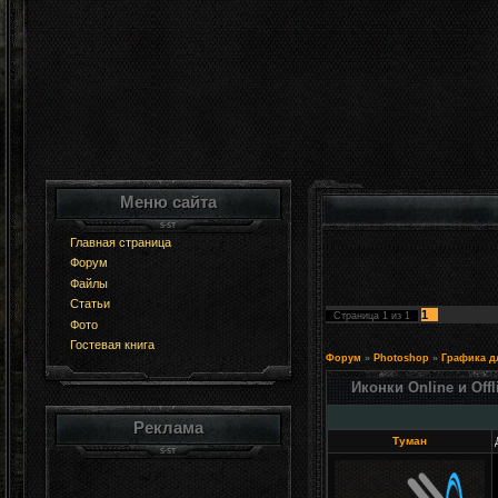
Меню сайта
Главная страница
Форум
Файлы
Статьи
1
Страница
1
из
1
Фото
Гостевая книга
Форум
»
Photoshop
»
Графика д
Иконки Online и Offl
Реклама
Туман