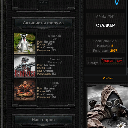
VIP Man 708)
Активисты форума
Мировой
"VIP"
Сообщений:
299
Ранг:
Бог зоны
Посты:
1857
Награды:
5
Пол:
Сталкер
Репутация:
521
Репутация:
2097
Ramzes
"Модератор"
Статус:
Ранг:
Бог зоны
Посты:
1116
Пол:
Сталкер
Репутация:
112
VorGen
Червь
"VIP"
Ранг:
Бог зоны
Посты:
875
Пол:
Сталкер
Репутация:
250
Наш опрос