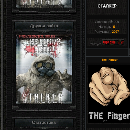
Сообщений:
299
Друзья сайта
Награды:
5
Репутация:
2097
Статус:
The_Finger
Статистика