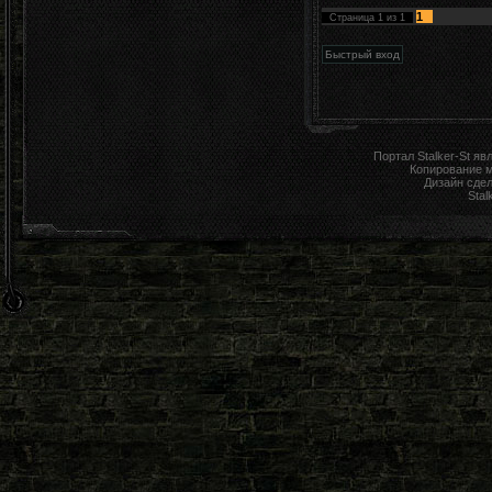
1
Страница
1
из
1
Портал Stalker-St я
Копирование 
Дизайн сде
Stal