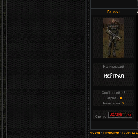
Патриот
Начинающий
Сообщений:
47
Награды:
0
Репутация:
0
Статус:
Форум
»
Photoshop
»
Графика д