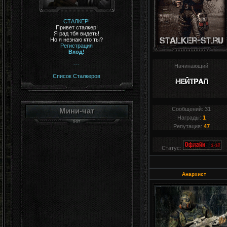
СТАЛКЕР!
Привет сталкер!
Я рад тбя видеть!
Но я незнаю кто ты?
Регистрация
Вход!
---
Начинающий
Список Сталкеров
Сообщений:
31
Мини-чат
Награды:
1
Репутация:
47
Статус:
Анархист