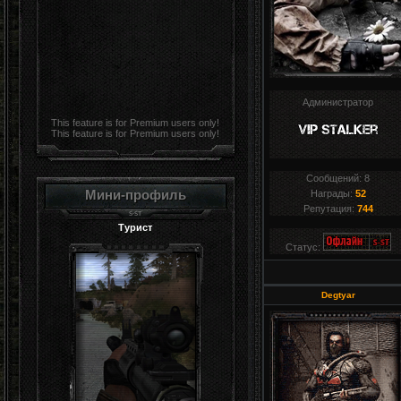
Администратор
This feature is for Premium users only!
This feature is for Premium users only!
Сообщений:
8
Мини-профиль
Награды:
52
Репутация:
744
Турист
Статус:
Degtyar