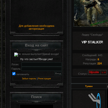
Для добавления необходима
авторизация
Лидер "Свободы"
Вход на сайт
Сообщений:
443
Ну что застыл?Входи уже!
Награды:
6
Репутация:
224
Логин:
Пароль:
Статус:
запомнить
Забыл пароль
|
Регистрация
Туман
Поиск