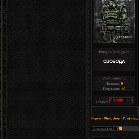
Боец <<Свободы>>
Сообщений:
55
Награды:
0
Репутация:
40
Статус:
Форум
»
Photoshop
»
Графика д
1
Страница
1
из
1