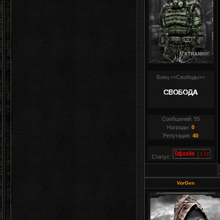
Боец <<Свободы>>
Сообщений:
55
Награды:
0
Репутация:
40
Статус:
VorGen