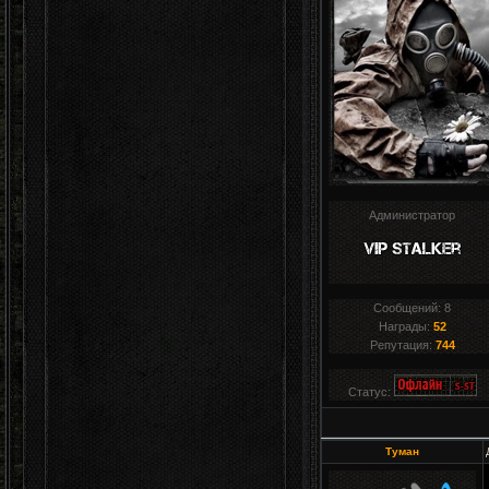
Администратор
Сообщений:
8
Награды:
52
Репутация:
744
Статус:
Туман