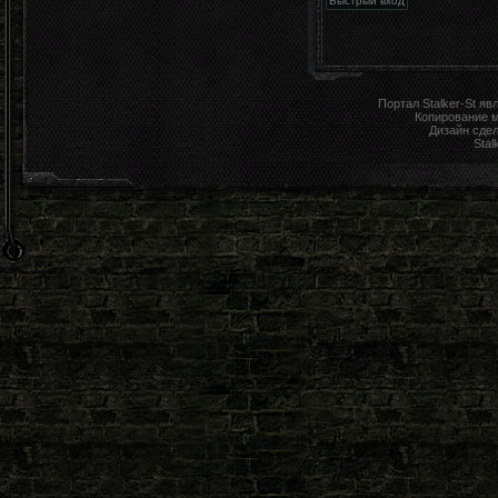
Портал Stalker-St я
Копирование 
Дизайн сде
Stal