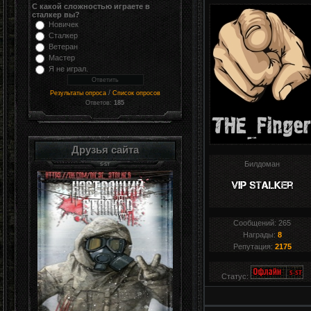
С какой сложностью играете в
сталкер вы?
Новичек
Сталкер
Ветеран
Мастер
Я не играл.
/
Результаты опроса
Список опросов
Ответов:
185
Друзья сайта
Билдоман
Сообщений:
265
Награды:
8
Репутация:
2175
Статус: