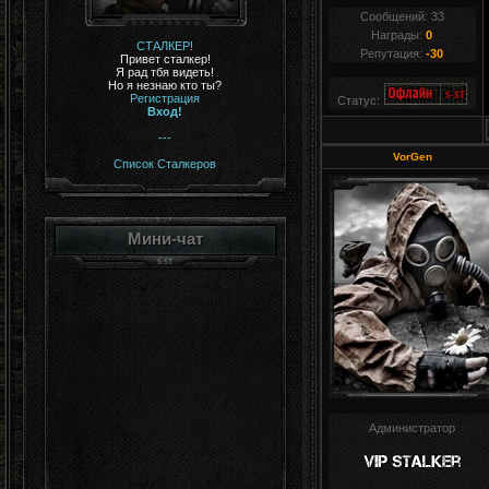
Сообщений:
33
Награды:
0
СТАЛКЕР!
Репутация:
-30
Привет сталкер!
Я рад тбя видеть!
Но я незнаю кто ты?
Регистрация
Статус:
Вход!
---
VorGen
Список Сталкеров
Мини-чат
Администратор