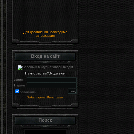
Для добавления необходима
авторизация
Вход на сайт
Ну что застыл?Входи уже!
Логин:
Пароль:
запомнить
Забыл пароль
|
Регистрация
Поиск