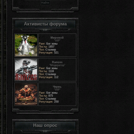
Активисты форума
Мировой
"VIP"
Ранг:
Бог зоны
Посты:
1857
Пол:
Сталкер
Репутация:
521
Ramzes
"Модератор"
Ранг:
Бог зоны
Посты:
1116
Пол:
Сталкер
Репутация:
112
Червь
"VIP"
Ранг:
Бог зоны
Посты:
875
Пол:
Сталкер
Репутация:
250
Наш опрос