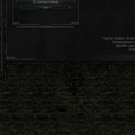
Статистика
Портал Stalker-St я
Копирование 
Дизайн сде
Stal