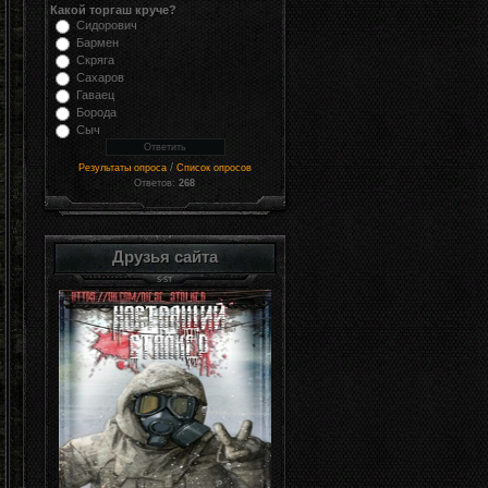
Какой торгаш круче?
Сидорович
Бармен
Скряга
Сахаров
Гаваец
Борода
Сыч
/
Результаты опроса
Список опросов
Ответов:
268
Друзья сайта