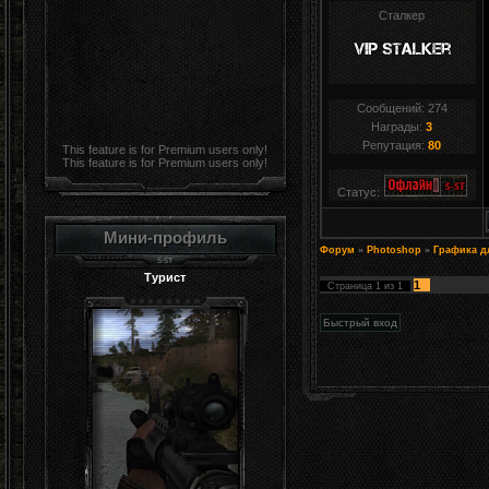
Сталкер
Сообщений:
274
Награды:
3
Репутация:
80
This feature is for Premium users only!
This feature is for Premium users only!
Статус:
Мини-профиль
Форум
»
Photoshop
»
Графика д
Турист
1
Страница
1
из
1