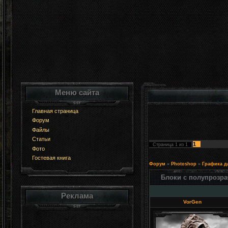
Меню сайта
Главная страница
Форум
Файлы
Статьи
1
Страница
1
из
1
Фото
Гостевая книга
Форум
»
Photoshop
»
Графика д
Блоки с полупрозр
Реклама
VorGen