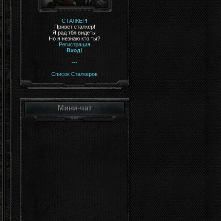
СТАЛКЕР!
Привет сталкер!
Я рад тбя видеть!
Но я незнаю кто ты?
Регистрация
Вход!
---
Список Сталкеров
Мини-чат