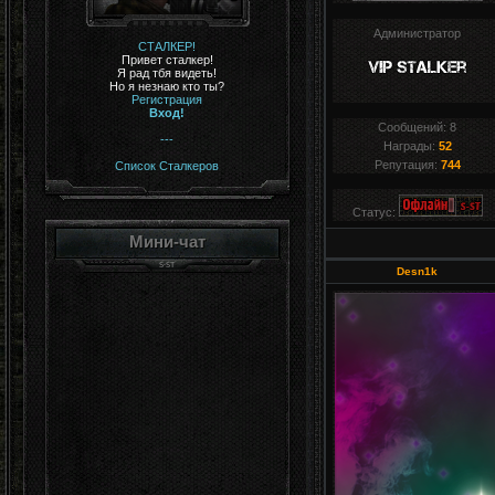
Администратор
СТАЛКЕР!
Привет сталкер!
Я рад тбя видеть!
Но я незнаю кто ты?
Регистрация
Вход!
Сообщений:
8
---
Награды:
52
Репутация:
744
Список Сталкеров
Статус:
Мини-чат
Desn1k