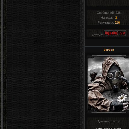
Сообщений:
236
Награды:
3
Репутация:
116
Статус:
VorGen
Администратор