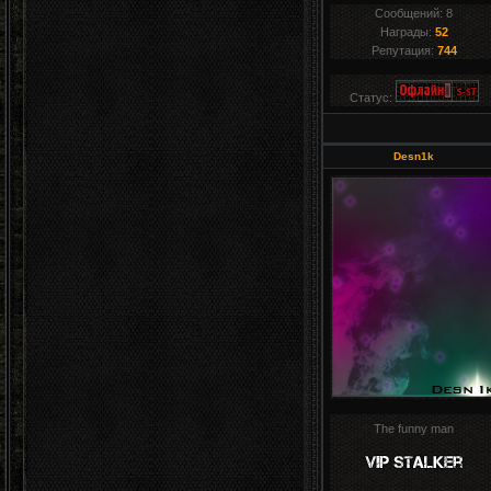
Сообщений:
8
Награды:
52
Репутация:
744
Статус:
Desn1k
The funny man