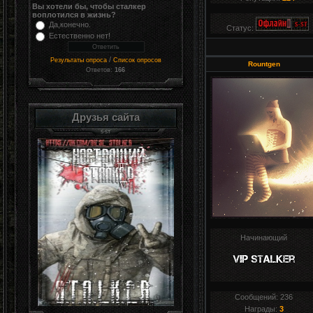
Вы хотели бы, чтобы сталкер
воплотился в жизнь?
Да,конечно.
Статус:
Естественно нет!
/
Результаты опроса
Список опросов
Rountgen
Ответов:
166
Друзья сайта
Начинающий
Сообщений:
236
Награды:
3