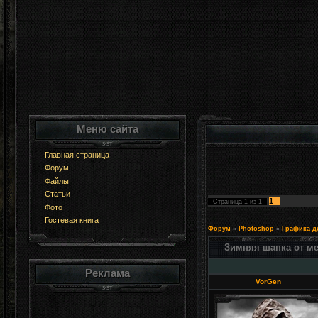
Меню сайта
Главная страница
Форум
Файлы
Статьи
1
Страница
1
из
1
Фото
Гостевая книга
Форум
»
Photoshop
»
Графика д
Зимняя шапка от м
Реклама
VorGen