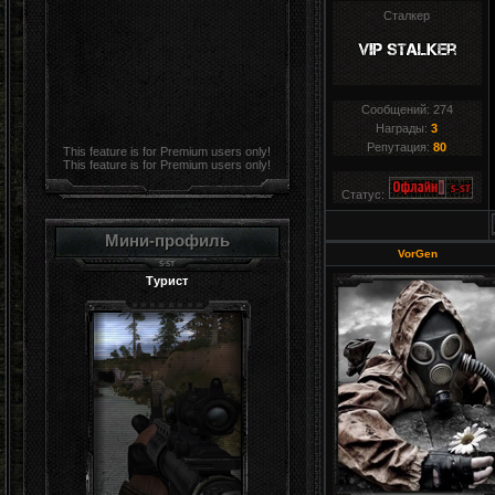
Сталкер
Сообщений:
274
Награды:
3
Репутация:
80
This feature is for Premium users only!
This feature is for Premium users only!
Статус:
Мини-профиль
VorGen
Турист