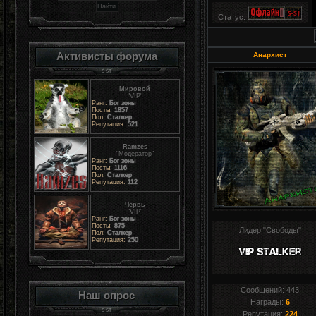
Статус:
Активисты форума
Анархист
Мировой
"VIP"
Ранг:
Бог зоны
Посты:
1857
Пол:
Сталкер
Репутация:
521
Ramzes
"Модератор"
Ранг:
Бог зоны
Посты:
1116
Пол:
Сталкер
Репутация:
112
Червь
"VIP"
Ранг:
Бог зоны
Посты:
875
Лидер "Свободы"
Пол:
Сталкер
Репутация:
250
Сообщений:
443
Наш опрос
Награды:
6
Репутация:
224