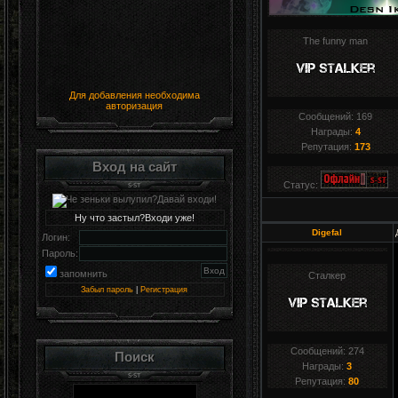
The funny man
Для добавления необходима
авторизация
Сообщений:
169
Награды:
4
Репутация:
173
Вход на сайт
Статус:
Ну что застыл?Входи уже!
Digefal
Логин:
Пароль:
запомнить
Сталкер
Забыл пароль
|
Регистрация
Сообщений:
274
Поиск
Награды:
3
Репутация:
80