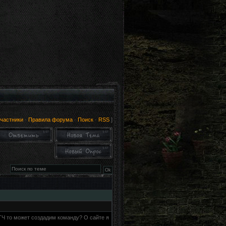
частники
·
Правила форума
·
Поиск
·
RSS
]
ТЧ то может создадим команду? О сайте я