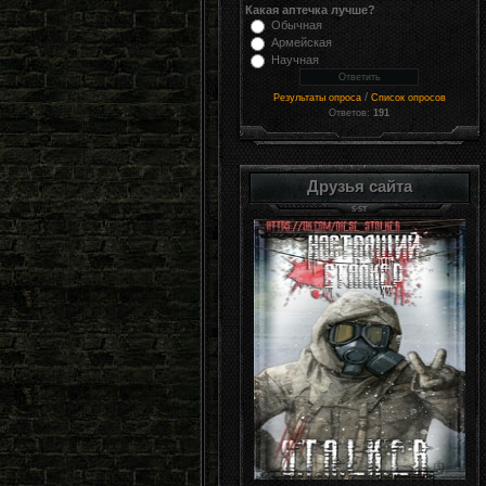
Какая аптечка лучше?
Обычная
Армейская
Научная
/
Результаты опроса
Список опросов
Ответов:
191
Друзья сайта