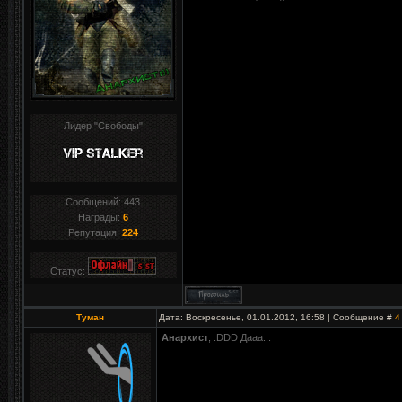
Лидер "Свободы"
Сообщений:
443
Награды:
6
Репутация:
224
Статус:
Туман
Дата: Воскресенье, 01.01.2012, 16:58 | Сообщение #
4
Анархист
, :DDD Дааа...