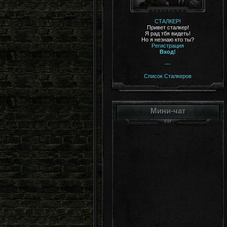
СТАЛКЕР!
Привет сталкер!
Я рад тбя видеть!
Но я незнаю кто ты?
Регистрация
Вход!
---
Список Сталкеров
Мини-чат