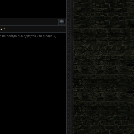
 #
7
 не всегда выходит,так что я пасс =)