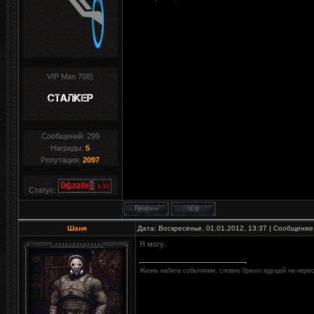
VIP Man 708)
Сообщений:
299
Награды:
5
Репутация:
2097
Статус:
Шаня
Дата: Воскресенье, 01.01.2012, 13:37 | Сообщение
Я могу.
Жизнь набита событиями, словно брюхо идущей на нерес