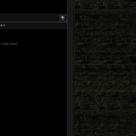
 #
6
т рыбы икрой.