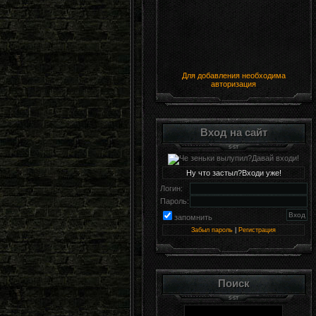
Для добавления необходима
авторизация
Вход на сайт
Ну что застыл?Входи уже!
Логин:
Пароль:
запомнить
Забыл пароль
|
Регистрация
Поиск