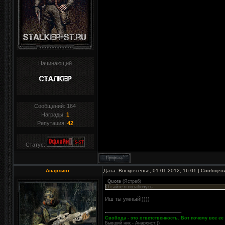
Начинающий
Сообщений:
164
Награды:
1
Репутация:
42
Статус:
Анархист
Дата: Воскресенье, 01.01.2012, 16:01 | Сообщен
Quote
(
Ястреб
)
О сайте я позабочусь
Иш ты умный!))))
Свобода - это ответственность. Вот почему все ее 
Бывший ник - Анархист:))