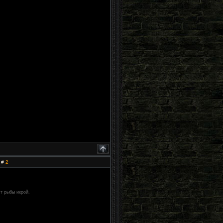
 #
2
т рыбы икрой.