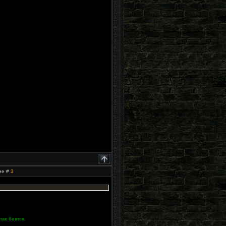
ие #
3
так боятся.