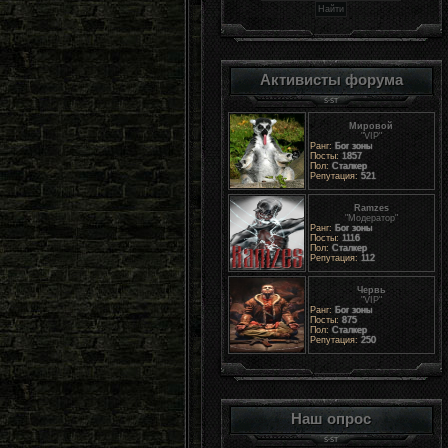
Активисты форума
Мировой
"VIP"
Ранг:
Бог зоны
Посты:
1857
Пол:
Сталкер
Репутация:
521
Ramzes
"Модератор"
Ранг:
Бог зоны
Посты:
1116
Пол:
Сталкер
Репутация:
112
Червь
"VIP"
Ранг:
Бог зоны
Посты:
875
Пол:
Сталкер
Репутация:
250
Наш опрос