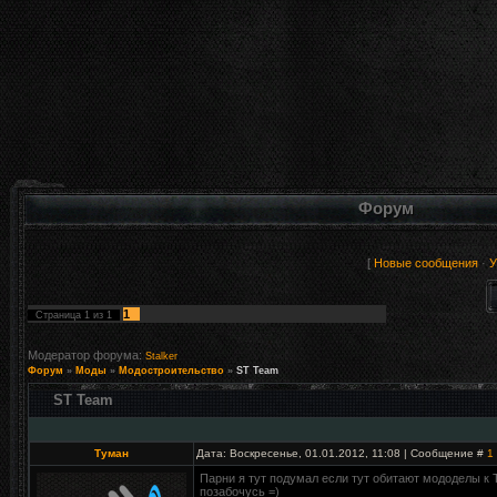
Форум
[
Новые сообщения
·
У
1
Страница
1
из
1
Модератор форума:
Stalker
Форум
»
Моды
»
Модостроительство
»
ST Team
ST Team
Туман
Дата: Воскресенье, 01.01.2012, 11:08 | Сообщение #
1
Парни я тут подумал если тут обитают мододелы к 
позабочусь =)