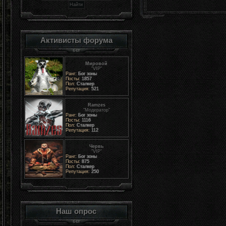
Активисты форума
Мировой
"VIP"
Ранг:
Бог зоны
Посты:
1857
Пол:
Сталкер
Репутация:
521
Ramzes
"Модератор"
Ранг:
Бог зоны
Посты:
1116
Пол:
Сталкер
Репутация:
112
Червь
"VIP"
Ранг:
Бог зоны
Посты:
875
Пол:
Сталкер
Репутация:
250
Наш опрос