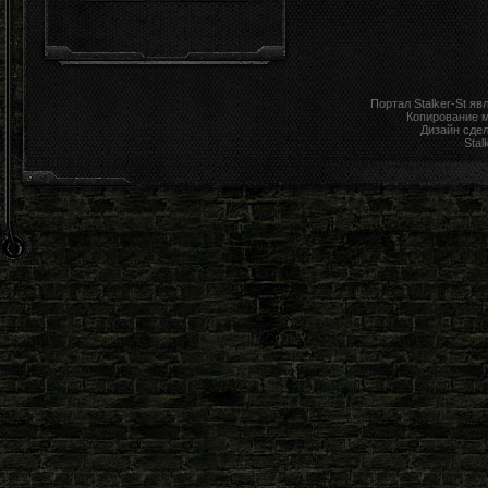
Портал Stalker-St я
Копирование 
Дизайн сде
Stal