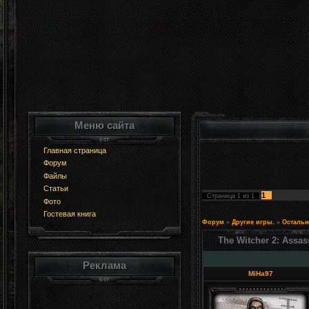
Меню сайта
Главная страница
Форум
Файлы
Статьи
1
Страница
1
из
1
Фото
Гостевая книга
Форум
»
Другие игры.
»
Остальн
The Witcher 2: Assas
Реклама
MiHa97