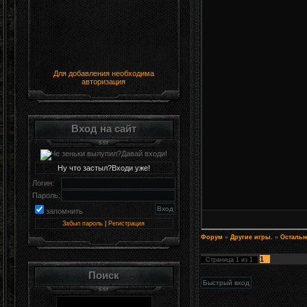
Для добавления необходима
авторизация
Вход на сайт
Ну что застыл?Входи уже!
Логин:
Пароль:
запомнить
Забыл пароль
|
Регистрация
Форум
»
Другие игры.
»
Остальн
1
Страница
1
из
1
Поиск