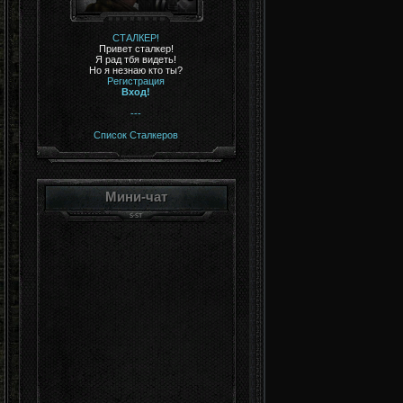
СТАЛКЕР!
Привет сталкер!
Я рад тбя видеть!
Но я незнаю кто ты?
Регистрация
Вход!
---
Список Сталкеров
Мини-чат