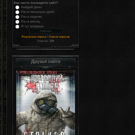
Как часто посещаете сайт?
Каждый день!
Раз в несколько дней.
Раз в неделю.
Раз в месяц.
Я тут впервые.
/
Результаты опроса
Список опросов
Ответов:
129
Друзья сайта