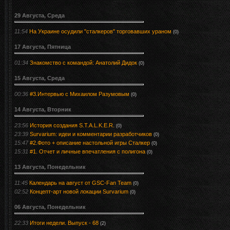
29 Августа, Среда
11:54
На Украине осудили "сталкеров" торговавших ураном
(0)
17 Августа, Пятница
01:34
Знакомство с командой: Анатолий Дидок
(0)
15 Августа, Среда
00:36
#3.Интервью с Михаилом Разумовым
(0)
14 Августа, Вторник
23:56
История создания S.T.A.L.K.E.R.
(0)
23:39
Survarium: идеи и комментарии разработчиков
(0)
15:47
#2.Фото + описание настольной игры Сталкер
(0)
15:31
#1. Отчет и личные впечатления с полигона
(0)
13 Августа, Понедельник
11:45
Календарь на август от GSC-Fan Team
(0)
02:52
Концепт-арт новой локации Survarium
(0)
06 Августа, Понедельник
22:33
Итоги недели. Выпуск - 68
(2)