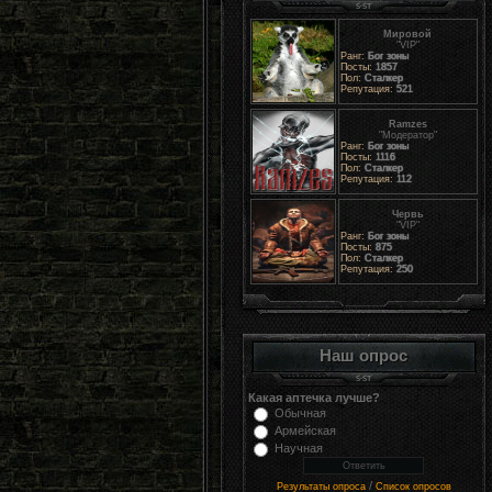
Мировой
"VIP"
Ранг:
Бог зоны
Посты:
1857
Пол:
Сталкер
Репутация:
521
Ramzes
"Модератор"
Ранг:
Бог зоны
Посты:
1116
Пол:
Сталкер
Репутация:
112
Червь
"VIP"
Ранг:
Бог зоны
Посты:
875
Пол:
Сталкер
Репутация:
250
Наш опрос
Какая аптечка лучше?
Обычная
Армейская
Научная
/
Результаты опроса
Список опросов