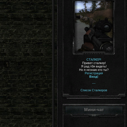
СТАЛКЕР!
Привет сталкер!
Я рад тбя видеть!
Но я незнаю кто ты?
Регистрация
Вход!
---
Список Сталкеров
Мини-чат