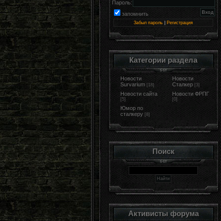
Пароль:
запомнить
Забыл пароль
|
Регистрация
Категории раздела
Новости
Новости
Survarium
Сталкер
[18]
[3]
Новости сайта
Новости ФРПГ
[5]
[0]
Юмор по
сталкеру
[8]
Поиск
Активисты форума