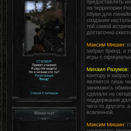
предоставлять и
на территории Ро
обуви для линейк
создании настоль
той самой встреч
достаточно скепт
Максим Мишин:
Ка
забрал бренд, а 
игры с официаль
СТАЛКЕР!
Привет сталкер!
Михаил Разумов:
Я рад тбя видеть!
Но я незнаю кто ты?
контору и забрал
Регистрация
Вход!
является лишь ча
---
занимаюсь обмено
сделали на сегод
Список Сталкеров
поддержания даль
чего-то другого,
вселенной.
Мини-чат
Максим Мишин:
Пя
состоялась презе