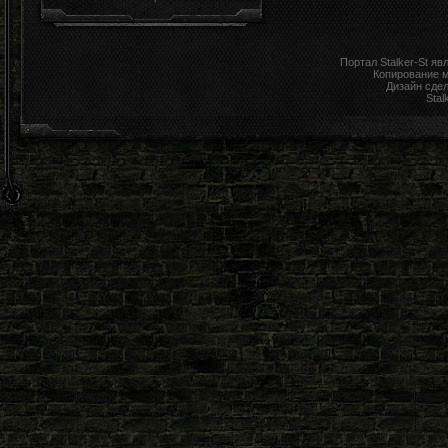
Портал Stalker-St я
Копирование 
Дизайн сде
Stal