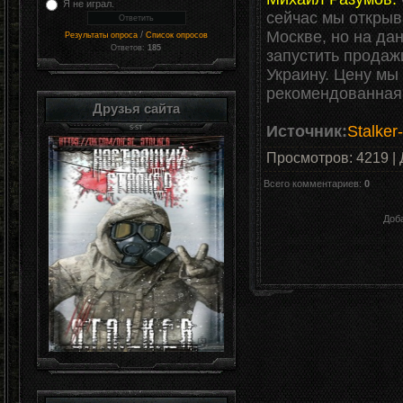
Я не играл.
сейчас мы открыв
Москве, но на да
/
Результаты опроса
Список опросов
Ответов:
185
запустить продаж
Украину. Цену мы
рекомендованная 
Друзья сайта
Источник:
Stalker
Просмотров
:
4219
|
Всего комментариев
:
0
Доб