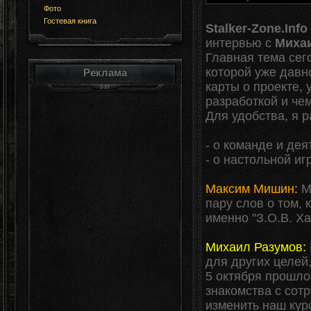
Фото
Гостевая книга
Stalker-Zone.Info
интервью с
Миха
Главная тема се
которой уже давн
Реклама
карты о проекте,
разработкой и че
Для удобства, я 
- о команде и дея
- о настольной иг
Максим Мишин:
Ми
пару слов о том,
именно "З.О.В. Х
Михаил Разумов:
для других целей
5 октября прошл
знакомства с сот
изменить наш кур