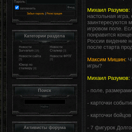
Пароль:
запомнить
Михаил Разумов:
Забыл пароль
|
Регистрация
настольная игра,
заинтересуются 
игровом поле. Ес
понравится конце
Категории раздела
России видение н
после старта прод
Новости
Новости
Survarium
Сталкер
[18]
[3]
Новости сайта
Новости ФРПГ
Максим Мишин:
Чт
[5]
[0]
игры?
Юмор по
сталкеру
[8]
Михаил Разумов:
- поле, размерами
Поиск
- карточки событи
- карточки бойцов
- 7 фигурок Долг
Активисты форума