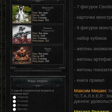
- 7 фигурок Своб
Мировой
"VIP"
Ранг:
Бог зоны
Посты:
1857
- карточки монстр
Пол:
Сталкер
Репутация:
521
- 9 фигурок монст
Ramzes
"Модератор"
Ранг:
Бог зоны
Посты:
1116
- набор кубиков
Пол:
Сталкер
Репутация:
112
- жетоны аномали
Червь
"VIP"
Ранг:
Бог зоны
Посты:
875
- жетоны артефак
Пол:
Сталкер
Репутация:
250
- жетоны показат
- книга правил
Наш опрос
Максим Мишин:
Ко
С какой сложностью играете в
сталкер вы?
"С.Т.А.Л.К.Е.Р.: 
Новичек
данное удовольст
Сталкер
Ветеран
Мастер
Михаил Разумов: