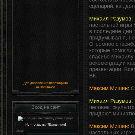
сценарий, как до
Михаил Разумов:
настольной игры 
в последние дни 
придумывал я, но
Огромное спасибо
которые помогли 
спасибо Михаилу 
рекомендации как
презентации. Все
ВК.
Для добавления необходима
авторизация
Максим Мишин:
Ск
Михаил Разумов:
человек: скульпт
Вход на сайт
придают миниатюр
Ну что застыл?Входи уже!
Максим Мишин:
В 
Логин:
настольных игр? 