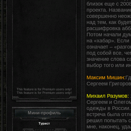
близок еще с 200
проекта. Названи
совершенно неожи
над тем, как буд
расшифровка аббр
Потом начали дум
на «хабар». Если 
означает – «разг
под собой все, че
значение слова с
выбор того или и
Максим Мишин:
Гд
Сергеем Григоро
This feature is for Premium users only!
This feature is for Premium users only!
Михаил Разумов:
Сергеем и Олегом
одежды в России. 
Мини-профиль
встреча была отл
решил попытать сч
Турист
мне, наконец, уд