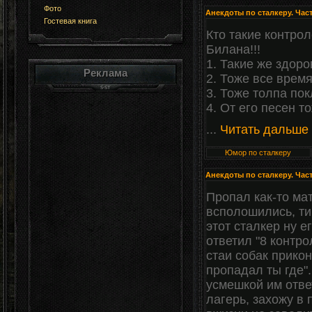
Фото
Анекдоты по сталкеру. Част
Гостевая книга
Кто такие контро
Билана!!!
1. Такие же здор
Реклама
2. Тоже все врем
3. Тоже толпа по
4. От его песен т
...
Читать дальше
Юмор по сталкеру
Анекдоты по сталкеру. Част
Пропал как-то ма
всполошились, ти
этот сталкер ну е
ответил "8 контро
стаи собак прикон
пропадал ты где"
усмешкой им отве
лагерь, захожу в 