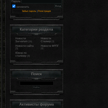
Пароль:
запомнить
Забыл пароль
|
Регистрация
Категории раздела
Новости
Новости
Survarium
Сталкер
[18]
[3]
Новости сайта
Новости ФРПГ
[5]
[0]
Юмор по
сталкеру
[8]
Поиск
Активисты форума