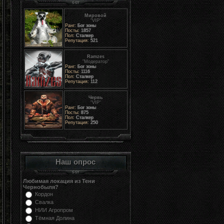
Мировой
"VIP"
Ранг:
Бог зоны
Посты:
1857
Пол:
Сталкер
Репутация:
521
Ramzes
"Модератор"
Ранг:
Бог зоны
Посты:
1116
Пол:
Сталкер
Репутация:
112
Червь
"VIP"
Ранг:
Бог зоны
Посты:
875
Пол:
Сталкер
Репутация:
250
Наш опрос
Любимая локация из Тени
Чернобыля?
Кордон
Свалка
НИИ Агропром
Тёмная Долина