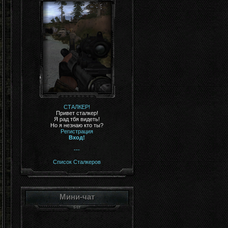
СТАЛКЕР!
Привет сталкер!
Я рад тбя видеть!
Но я незнаю кто ты?
Регистрация
Вход!
---
Список Сталкеров
Мини-чат