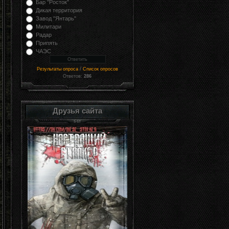
Бар "Росток"
Дикая территория
Завод "Янтарь"
Милитари
Радар
Припять
ЧАЭС
/
Результаты опроса
Список опросов
Ответов:
286
Друзья сайта