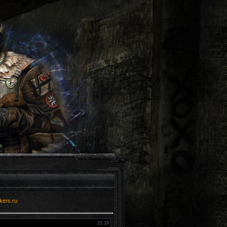
kers.ru
21:19