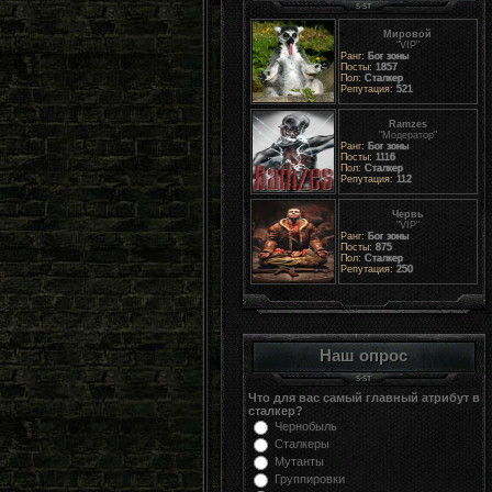
Мировой
"VIP"
Ранг:
Бог зоны
Посты:
1857
Пол:
Сталкер
Репутация:
521
Ramzes
"Модератор"
Ранг:
Бог зоны
Посты:
1116
Пол:
Сталкер
Репутация:
112
Червь
"VIP"
Ранг:
Бог зоны
Посты:
875
Пол:
Сталкер
Репутация:
250
Наш опрос
Что для вас самый главный атрибут в
сталкер?
Чернобыль
Сталкеры
Мутанты
Группировки