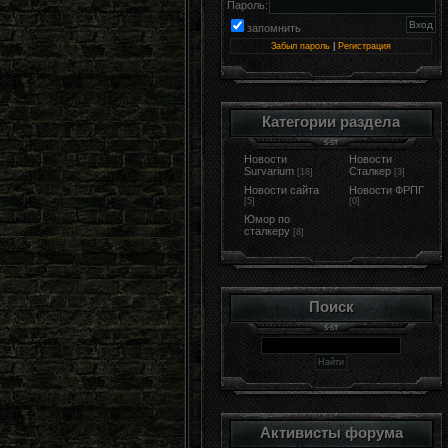
Пароль:
запомнить
Забыл пароль
|
Регистрация
Категории раздела
Новости
Новости
Survarium
Сталкер
[18]
[3]
Новости сайта
Новости ФРПГ
[5]
[0]
Юмор по
сталкеру
[8]
Поиск
Активисты форума