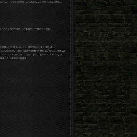
, рычал тревожно, щупальца поправлял…
 всё убегают. Устала, взбесилась -
, решили в камень ножницы сыграть,
5, кровосос тем временем на другом конце
 найти не может, уже растроился и видит
рит "Зомби водит!"
с.