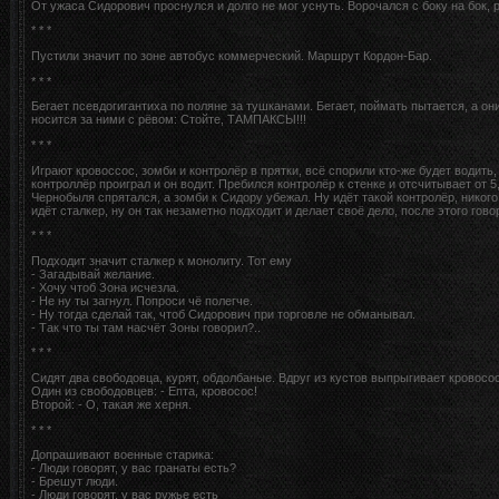
От ужаса Сидорович проснулся и долго не мог уснуть. Ворочался с боку на бок
* * *
Пустили значит по зоне автобус коммерческий. Маршрут Кордон-Бар.
* * *
Бегает псевдогигантиха по поляне за тушканами. Бегает, поймать пытается, а они
носится за ними с рёвом: Стойте, ТАМПАКСЫ!!!
* * *
Играют кровоссос, зомби и контролёр в прятки, всё спорили кто-же будет водить
контроллёр проиграл и он водит. Пребился контролёр к стенке и отсчитывает от 
Чернобыля спрятался, а зомби к Сидору убежал. Ну идёт такой контролёр, никого
идёт сталкер, ну он так незаметно подходит и делает своё дело, после этого гово
* * *
Подходит значит сталкер к монолиту. Тот ему
- Загадывай желание.
- Хочу чтоб Зона исчезла.
- Не ну ты загнул. Попроси чё полегче.
- Ну тогда сделай так, чтоб Сидорович при торговле не обманывал.
- Так что ты там насчёт Зоны говорил?..
* * *
Сидят два свободовца, курят, обдолбаные. Вдруг из кустов выпрыгивает кровосо
Один из свободовцев: - Епта, кровосос!
Второй: - О, такая же херня.
* * *
Допрашивают военные старика:
- Люди говорят, у вас гранаты есть?
- Брешут люди.
- Люди говорят, у вас ружье есть