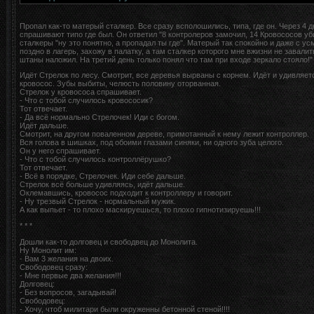
Пропал как-то матерый сталкер. Все сразу всполошились, типа, где он. Через 4 д
спрашивают типо где был. Он ответил "8 контролеров замочил, 14 Кровососов уби
сталкеры "ну это понятно, а пропадал ты где". Матерый так спокойно и даже с у
поздно в лагерь, захожу в палатку, а там сталкер которого мне вжизни не завалит
штаны наложил. На третий день только понял что там при входе зеркало стояло!
Идёт Стрелок по лесу. Смотрит, все деревья вырваны с корнем. Идёт и удивляет
кровосос. Зубы выбиты, челюсть половину оторванная.
Стрелок у кровососа спрашивает.
- Что с тобой случилось кровососик?
Тот отвечает.
- Да всё нормально Стрелочек! Иди с богом.
Идёт дальше.
Смотрит, на другом поваленном дереве, примотанный к нему лежит контроллер.
Вся голова в шишках, под обоими глазами синяки, ни одного зуба целого.
Он у него спрашивает.
- Что с тобой случилось контроллёрушко?
Тот отвечает.
- Всё в порядке, Стрелочек. Иди себе дальше.
Стрелок всё больше удивляясь, идёт дальше.
Оклемавшись, кровосос подходит к контроллеру и говорит.
- Ну трезвый Стрелок - нормальный мужик.
А как выпьет - то плохо маскируешься, то плохо гипнотизируешь!!!
* * *
Дошли как-то долговец и свободвец до Монолита.
Ну Монолит им:
- Вам 3 желания на двоих.
Свободовец сразу:
- Мне первые два желания!!!
Долговец:
- Без вопросов, загадывай!
Свободовец:
- Хочу, чтоб милитари были окруженны бетонной стеной!!!!