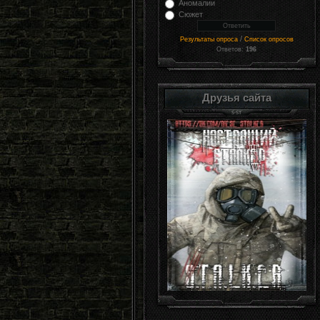
Аномалии
Сюжет
/
Результаты опроса
Список опросов
Ответов:
196
Друзья сайта