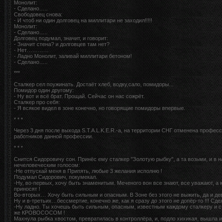
Монолит:
- Сделано…..
Свободовец снова:
- И чтоб ни один долговец на миллитари не заходил!!!!!
Монолит:
- Сделано…..
Долговец подумал, значит, и говорит:
- Значит стена? и долговцев там нет?
- Нет…………
- Ладно Монолит, заливай миллитари бетоном!
- Сделано…..
***
Сталкер сел поужинать. Достаёт хлеб, водку,сало, помидоры...
Помидор один другому:
- Ну вот и всё брат. Прощай. Сейчас он нас сожрёт.
Сталкер про себя:
- Я всякое видел в зоне конечно, но говорящие помидоры впервые.
* * *
Через 3 дня после выхода S.T.A.L.K.E.R.-а, на территории СНГ отменена профес
работников данной профессии.
* * *
Снится Сидоровичу сон. Принёс ему сталкер "Золотую рыбку", а та возьми, и в 
нечеловеческим голосом:
-Не отпускай меня в Припять, любые 3 желания исполню !
Подумал Сидорович, покумекал.
-Ну, во-первых, хочу быть знаменитым. Меченого вон все знают, все уважают, а к
приносят !
Во-вторых… Хочу быть сильным и опасным. В Зоне без этого не выжить, да и де
Ну и в-третьих…бессмертие, конечно же, как я сразу до этого не допёр-то !!! Сд
-Ну ладно. Ты хочешь быть сильным, опасным, известным каждому сталкеру и 
же КРОВОСОСОМ !
Махнула рыбка хвостом, превратилась в контроллёра, и, подло хихикая, вышла 