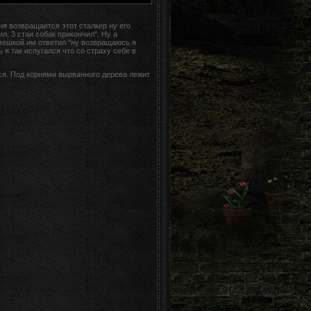
ня возвращается этот сталкер ну его
л, 3 стаи собак прикончил". Ну а
смешкой им ответил "ну возвращаюсь я
ь я так испугался что со страху себе в
"
ся. Под корнями вырванного дерева лежит