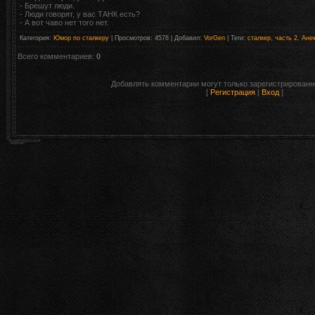
- Брешут люди.
- Люди говорят, у вас ТАНК есть?
- А вот чаво нет того нет.
Категория
:
Юмор по сталкеру
|
Просмотров
:
4578
|
Добавил
:
VorGen
|
Теги
:
сталкер
,
часть 2
,
Ане
Всего комментариев
:
0
Добавлять комментарии могут только зарегистрированн
[
Регистрация
|
Вход
]