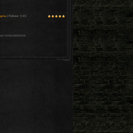
кдоты
|
Рейтинг
:
5.0
/
1
ые пользователи.