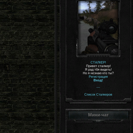
СТАЛКЕР!
Привет сталкер!
Я рад тбя видеть!
Но я незнаю кто ты?
Регистрация
Вход!
---
Список Сталкеров
Мини-чат