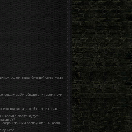
сия контролер, ввиду большой смертности
настоящую рыбку обратись. И говорит ему
о мне только за водкой ходят и хабар
вки больше любить будут.
елаешь ???
с неограниченным респауном? Так стань
из бункера….