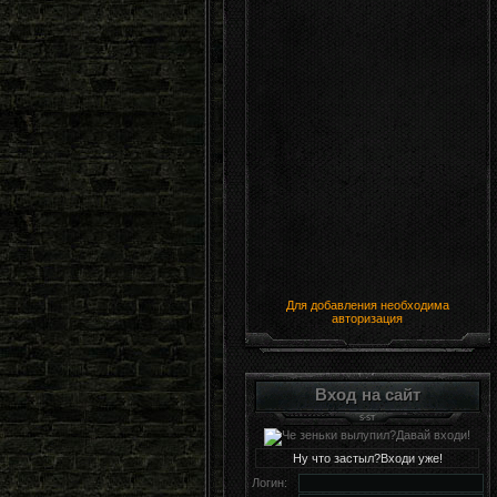
Для добавления необходима
авторизация
Вход на сайт
Ну что застыл?Входи уже!
Логин: