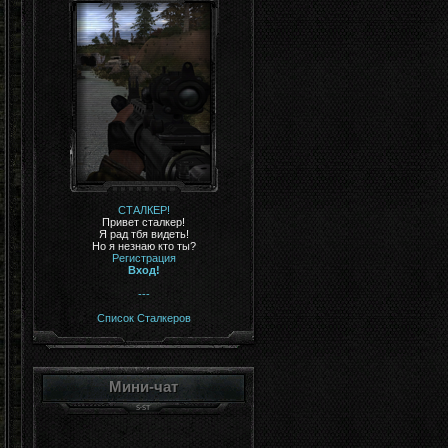
СТАЛКЕР!
Привет сталкер!
Я рад тбя видеть!
Но я незнаю кто ты?
Регистрация
Вход!
---
Список Сталкеров
Мини-чат