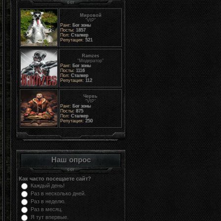
Мировой
"VIP"
Ранг:
Бог зоны
Посты:
1857
Пол:
Сталкер
Репутация:
521
Ramzes
"Модератор"
Ранг:
Бог зоны
Посты:
1116
Пол:
Сталкер
Репутация:
112
Червь
"VIP"
Ранг:
Бог зоны
Посты:
875
Пол:
Сталкер
Репутация:
250
Наш опрос
Как часто посещаете сайт?
Каждый день!
Раз в несколько дней.
Раз в неделю.
Раз в месяц.
Я тут впервые.