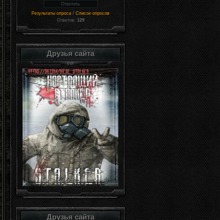
/
Результаты опроса
Список опросов
Ответов:
129
Друзья сайта
Друзья сайта