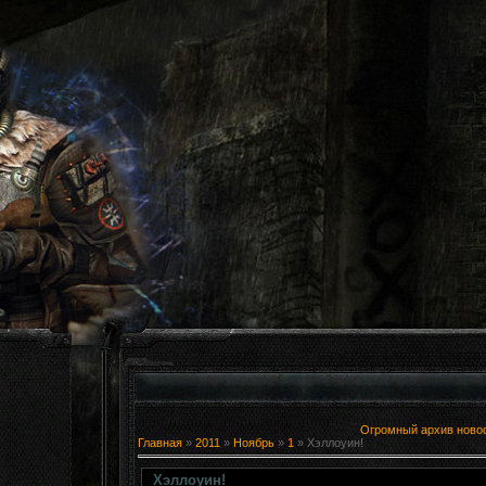
Огромный архив новост
Главная
»
2011
»
Ноябрь
»
1
» Хэллоуин!
Хэллоуин!