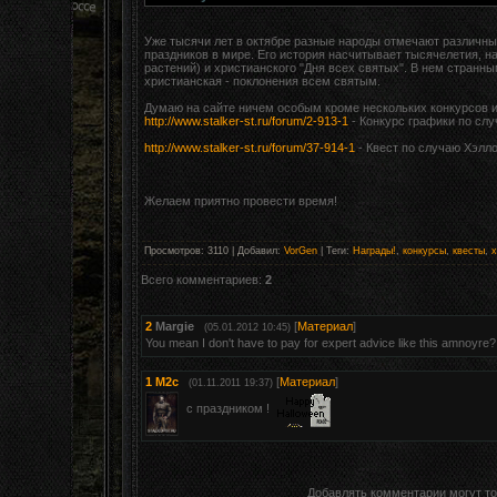
Уже тысячи лет в октябре разные народы отмечают различны
праздников в мире. Его история насчитывает тысячелетия, 
растений) и христианского "Дня всех святых". В нем странн
христианская - поклонения всем святым.
Думаю на сайте ничем особым кроме нескольких конкурсов и 
http://www.stalker-st.ru/forum/2-913-1
- Конкурс графики по сл
http://www.stalker-st.ru/forum/37-914-1
- Квест по случаю Хэлл
Желаем приятно провести время!
Просмотров
:
3110
|
Добавил
:
VorGen
|
Теги
:
Награды!
,
конкурсы
,
квесты
,
х
Всего комментариев
:
2
2
Margie
[
Материал
]
(05.01.2012 10:45)
You mean I don't have to pay for expert advice like this amnoyre?
1
M2c
[
Материал
]
(01.11.2011 19:37)
с праздником !
Добавлять комментарии могут то