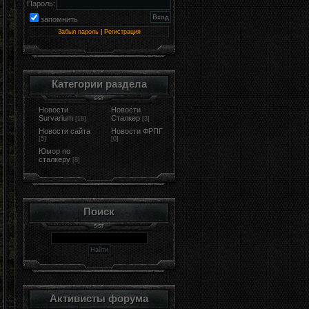
Пароль:
запомнить
Забыл пароль
|
Регистрация
Категории раздела
Новости
Новости
Survarium
Сталкер
[18]
[3]
Новости сайта
Новости ФРПГ
[5]
[0]
Юмор по
сталкеру
[8]
Поиск
Активисты форума