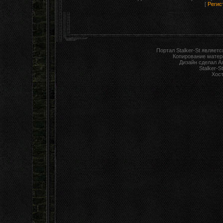
[
Регис
Портал Stalker-St являет
Копирование матер
Дизайн сделал А
Stalker-S
Хост