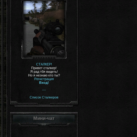
СТАЛКЕР!
Привет сталкер!
Я рад тбя видеть!
Но я незнаю кто ты?
Регистрация
Вход!
---
Список Сталкеров
Мини-чат