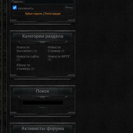
Пароль:
запомнить
Забыл пароль
|
Регистрация
Категории раздела
Новости
Новости
Survarium
Сталкер
[18]
[3]
Новости сайта
Новости ФРПГ
[5]
[0]
Юмор по
сталкеру
[8]
Поиск
Активисты форума