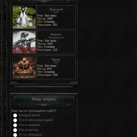
Мировой
"VIP"
Ранг:
Бог зоны
Посты:
1857
Пол:
Сталкер
Репутация:
521
Ramzes
"Модератор"
Ранг:
Бог зоны
Посты:
1116
Пол:
Сталкер
Репутация:
112
Червь
"VIP"
Ранг:
Бог зоны
Посты:
875
Пол:
Сталкер
Репутация:
250
Наш опрос
Как часто посещаете сайт?
Каждый день!
Раз в несколько дней.
Раз в неделю.
Раз в месяц.
Я тут впервые.