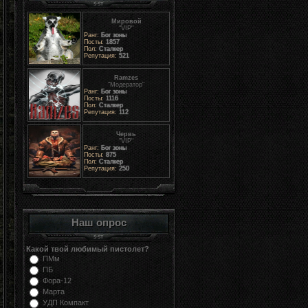
Мировой
"VIP"
Ранг:
Бог зоны
Посты:
1857
Пол:
Сталкер
Репутация:
521
Ramzes
"Модератор"
Ранг:
Бог зоны
Посты:
1116
Пол:
Сталкер
Репутация:
112
Червь
"VIP"
Ранг:
Бог зоны
Посты:
875
Пол:
Сталкер
Репутация:
250
Наш опрос
Какой твой любимый пистолет?
ПМм
ПБ
Фора-12
Марта
УДП Компакт