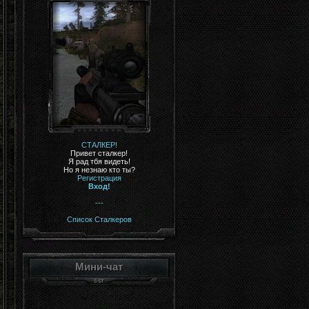
СТАЛКЕР!
Привет сталкер!
Я рад тбя видеть!
Но я незнаю кто ты?
Регистрация
Вход!
---
Список Сталкеров
Мини-чат