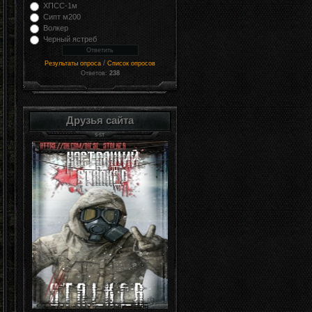
ХПСС-1м
Сипт м200
Волкер
Черный ястреб
/
Результаты опроса
Список опросов
Ответов:
238
Друзья сайта