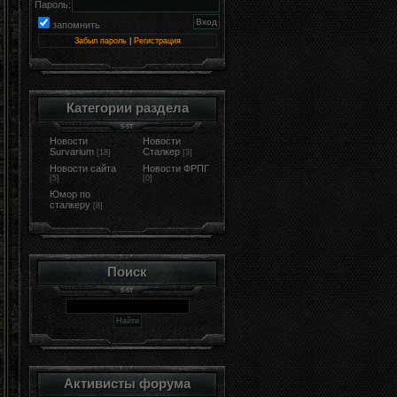
Пароль:
запомнить
Забыл пароль
|
Регистрация
Категории раздела
Новости
Новости
Survarium
Сталкер
[18]
[3]
Новости сайта
Новости ФРПГ
[5]
[0]
Юмор по
сталкеру
[8]
Поиск
Активисты форума