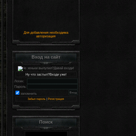
Для добавления необходима
авторизация
Вход на сайт
Ну что застыл?Входи уже!
Логин:
Пароль:
запомнить
Забыл пароль
|
Регистрация
Поиск