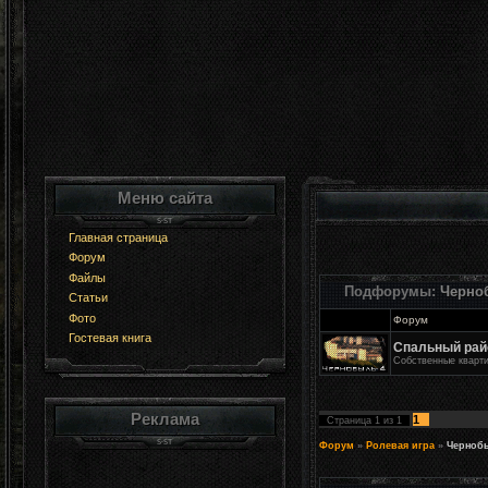
Меню сайта
Главная страница
Форум
Файлы
Подфорумы:
Черно
Статьи
Фото
Форум
Гостевая книга
Спальный рай
Собственные кварт
Реклама
1
Страница
1
из
1
Форум
»
Ролевая игра
»
Черноб