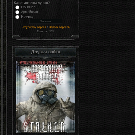
Какая аптечка лучше?
Обычная
Армейская
Научная
/
Результаты опроса
Список опросов
Ответов:
191
Друзья сайта