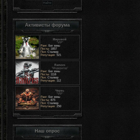
Активисты форума
Мировой
"VIP"
Ранг:
Бог зоны
Посты:
1857
Пол:
Сталкер
Репутация:
521
Ramzes
"Модератор"
Ранг:
Бог зоны
Посты:
1116
Пол:
Сталкер
Репутация:
112
Червь
"VIP"
Ранг:
Бог зоны
Посты:
875
Пол:
Сталкер
Репутация:
250
Наш опрос