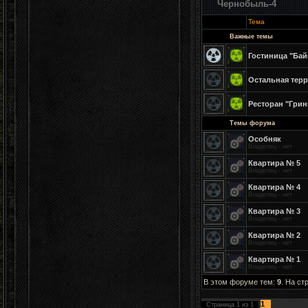
Чернобыль-4
Тема
Важные темы
Гостиница "Бай
Остальная терр
Ресторан "Грин
Темы форума
Особняк
Владелец - нет
Квартира № 5
Владелец - нет
Квартира № 4
Владелец - нет
Квартира № 3
Владелец - нет
Квартира № 2
Владелец - нет
Квартира № 1
Владелец - нет
В этом форуме тем:
9
. На ст
1
Страница
1
из
1