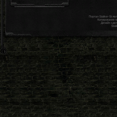
Портал Stalker-St я
Копирование 
Дизайн сде
Stal