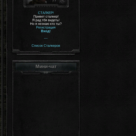
СТАЛКЕР!
Привет сталкер!
Я рад тбя видеть!
Но я незнаю кто ты?
Регистрация
Вход!
---
Список Сталкеров
Мини-чат