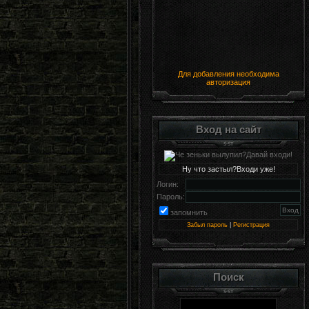
Для добавления необходима
авторизация
Вход на сайт
Ну что застыл?Входи уже!
Логин:
Пароль:
запомнить
Забыл пароль
|
Регистрация
Поиск