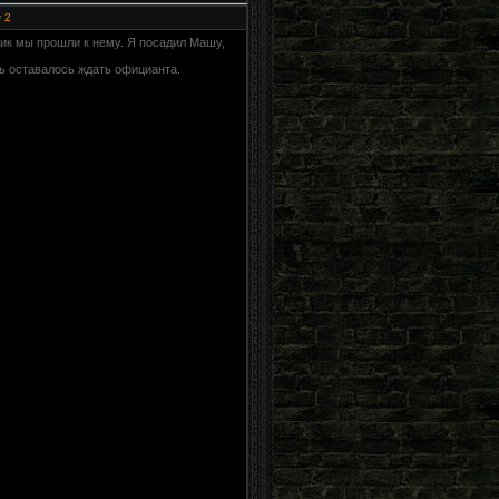
#
2
ик мы прошли к нему. Я посадил Машу,
ь оставалось ждать официанта.