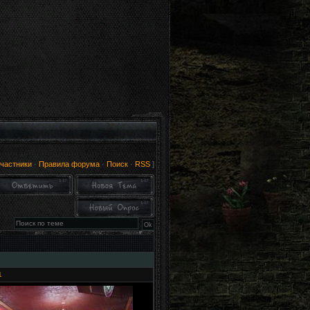
частники
·
Правила форума
·
Поиск
·
RSS
]
1