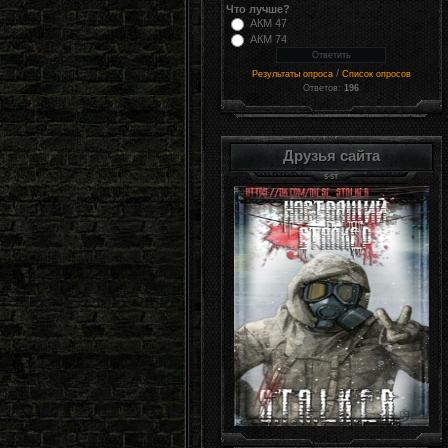
Что лучше?
АКМ 47
АКМ 74
/
Результаты опроса
Список опросов
Ответов:
196
Друзья сайта