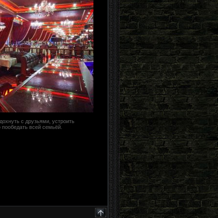
дохнуть с друзьями, устроить
 пообедать всей семьёй.