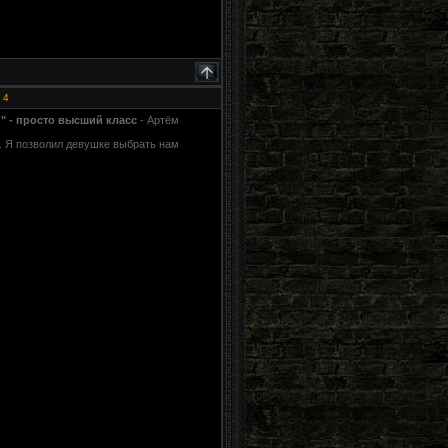
#
4
" - просто высший класс
- Артём
. Я позволил девушке выбрать нам