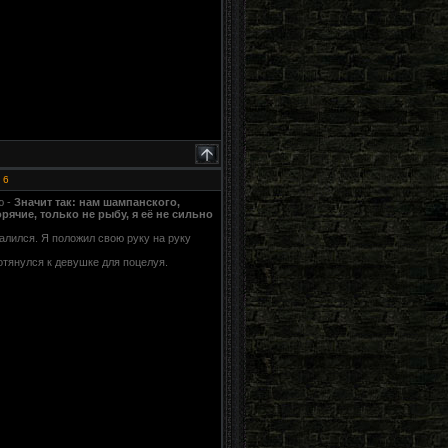
#
6
ю -
Значит так: нам шампанского,
рячие, только не рыбу, я её не сильно
алился. Я положил свою руку на руку
тянулся к девушке для поцелуя.