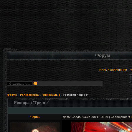
Форум
[
Новые сообщения
·
У
1
Страница
1
из
1
Форум
»
Ролевая игра
»
Чернобыль-4
»
Ресторан "Гринго"
Ресторан "Гринго"
Червь
Дата: Среда, 04.06.2014, 18:20 | Сообщение #