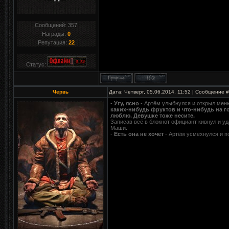
Сообщений:
357
Награды:
0
Репутация:
22
Статус:
Червь
Дата: Четверг, 05.06.2014, 11:52 | Сообщение 
-
Угу, ясно
- Артём улыбнулся и открыл мен
каких-нибудь фруктов и что-нибудь на го
люблю. Девушке тоже несите.
Записав всё в блокнот официант кивнул и уд
Маши.
-
Есть она не хочет
- Артём усмехнулся и по