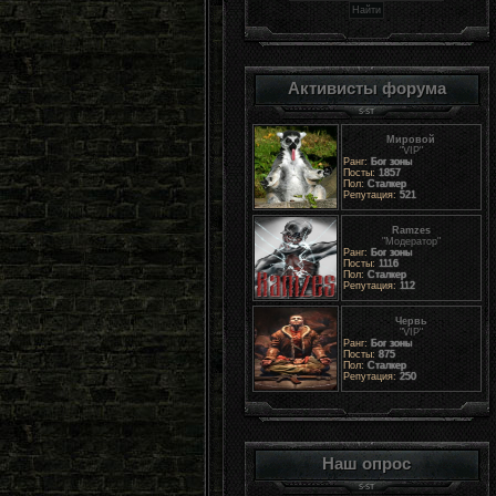
Активисты форума
Мировой
"VIP"
Ранг:
Бог зоны
Посты:
1857
Пол:
Сталкер
Репутация:
521
Ramzes
"Модератор"
Ранг:
Бог зоны
Посты:
1116
Пол:
Сталкер
Репутация:
112
Червь
"VIP"
Ранг:
Бог зоны
Посты:
875
Пол:
Сталкер
Репутация:
250
Наш опрос