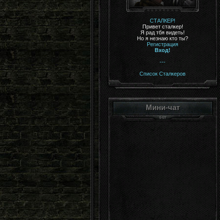
СТАЛКЕР!
Привет сталкер!
Я рад тбя видеть!
Но я незнаю кто ты?
Регистрация
Вход!
---
Список Сталкеров
Мини-чат